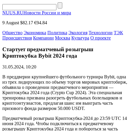
NUUS.RU
Новости России и мира
9 August
$82.17
€94.84
Общество
Экономика
Политика
Экология
Технологии
ТЭК
Происшествия
Компании
Москва
Культура
О проекте
Стартует предматчевый розыгрыш
Криптокубка Bybit 2024 года
31.05.2024, 10:20
В преддверии крупнейшего футбольного турнира Bybit, одна
из трех лидирующих по объему торгов мировых криптобирж,
объявила о проведении предматчевого мероприятия —
Криптокубка 2024 года (Crypto Cup 2024). Эта специальная
тренировка призвана разогреть футбольных болельщиков и
криптоэнтузиастов, предлагая шанс им выиграть часть
призового фонда размером 50.000 USDT.
Предматчевый розыгрыш Криптокубка-2024 до 23:59 UTC 14
июня 2024 года. Чтобы подключиться к предматчевому
розыгрышу Криптокубка 2024 года и побороться за часть