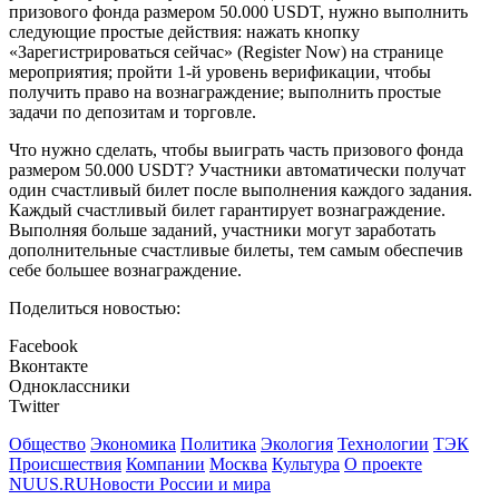
призового фонда размером 50.000 USDT, нужно выполнить
следующие простые действия: нажать кнопку
«Зарегистрироваться сейчас» (Register Now) на странице
мероприятия; пройти 1-й уровень верификации, чтобы
получить право на вознаграждение; выполнить простые
задачи по депозитам и торговле.
Что нужно сделать, чтобы выиграть часть призового фонда
размером 50.000 USDT? Участники автоматически получат
один счастливый билет после выполнения каждого задания.
Каждый счастливый билет гарантирует вознаграждение.
Выполняя больше заданий, участники могут заработать
дополнительные счастливые билеты, тем самым обеспечив
себе большее вознаграждение.
Поделиться новостью:
Facebook
Вконтакте
Одноклассники
Twitter
Общество
Экономика
Политика
Экология
Технологии
ТЭК
Происшествия
Компании
Москва
Культура
О проекте
NUUS.RU
Новости России и мира