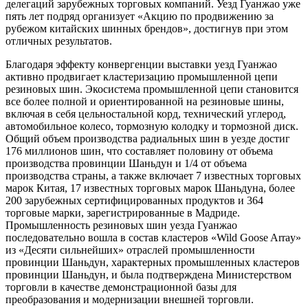
делегаций зарубежных торговых компаний. Уезд Гуанжао уже
пять лет подряд организует «Акцию по продвижению за
рубежом китайских шинных брендов», достигнув при этом
отличных результатов.
Благодаря эффекту конвергенции выставки уезд Гуанжао
активно продвигает кластеризацию промышленной цепи
резиновых шин. Экосистема промышленной цепи становится
все более полной и ориентированной на резиновые шины,
включая в себя цельностальной корд, технический углерод,
автомобильное колесо, тормозную колодку и тормозной диск.
Общий объем производства радиальных шин в уезде достиг
176 миллионов шин, что составляет половину от объема
производства провинции Шаньдун и 1/4 от объема
производства страны, а также включает 7 известных торговых
марок Китая, 17 известных торговых марок Шаньдуна, более
200 зарубежных сертифицированных продуктов и 364
торговые марки, зарегистрированные в Мадриде.
Промышленность резиновых шин уезда Гуанжао
последовательно вошла в состав кластеров «Wild Goose Array»
из «Десяти сильнейших» отраслей промышленности
провинции Шаньдун, характерных промышленных кластеров
провинции Шаньдун, и была подтверждена Министерством
торговли в качестве демонстрационной базы для
преобразования и модернизации внешней торговли.