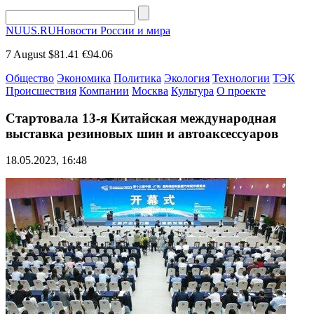
NUUS.RU
Новости России и мира
7 August
$81.41
€94.06
Общество
Экономика
Политика
Экология
Технологии
ТЭК
Происшествия
Компании
Москва
Культура
О проекте
Стартовала 13-я Китайская международная
выставка резиновых шин и автоаксессуаров
18.05.2023, 16:48