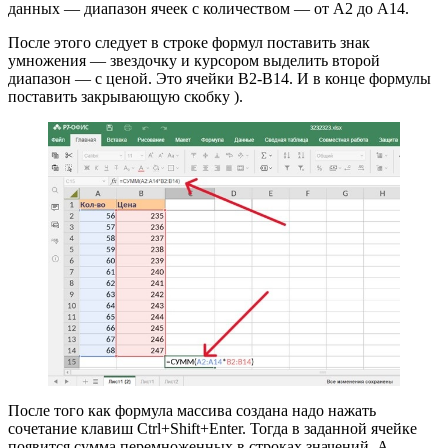
данных — диапазон ячеек с количеством — от A2 до A14.
После этого следует в строке формул поставить знак
умножения — звездочку и курсором выделить второй
диапазон — с ценой. Это ячейки B2-B14. И в конце формулы
поставить закрывающую скобку ).
После того как формула массива создана надо нажать
сочетание клавиш Ctrl+Shift+Enter. Тогда в заданной ячейке
появится сумма перемноженных в строках значений. А