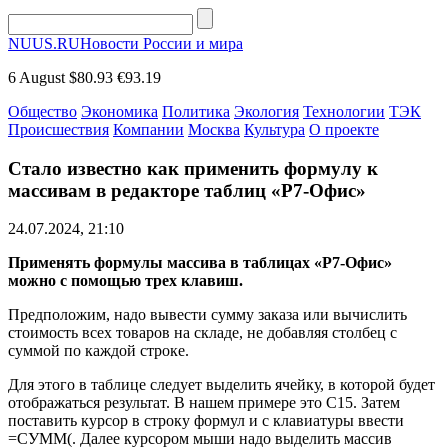
NUUS.RU
Новости России и мира
6 August
$80.93
€93.19
Общество
Экономика
Политика
Экология
Технологии
ТЭК
Происшествия
Компании
Москва
Культура
О проекте
Стало известно как применить формулу к
массивам в редакторе таблиц «Р7-Офис»
24.07.2024, 21:10
Применять формулы массива в таблицах «Р7-Офис»
можно с помощью трех клавиш.
Предположим, надо вывести сумму заказа или вычислить
стоимость всех товаров на складе, не добавляя столбец с
суммой по каждой строке.
Для этого в таблице следует выделить ячейку, в которой будет
отображаться результат. В нашем примере это С15. Затем
поставить курсор в строку формул и с клавиатуры ввести
=СУММ(. Далее курсором мыши надо выделить массив