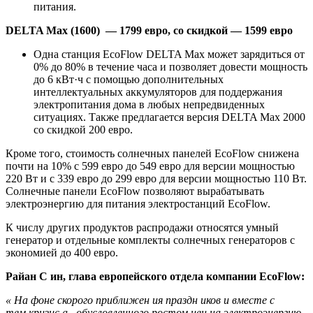
питания.
DELTA Max (1600) — 1799 евро, со скидкой — 1599 евро
Одна станция EcoFlow DELTA Max может зарядиться от
0% до 80% в течение часа и позволяет довести мощность
до 6 кВт·ч с помощью дополнительных
интеллектуальных аккумуляторов для поддержания
электропитания дома в любых непредвиденных
ситуациях. Также предлагается версия DELTA Max 2000
со скидкой 200 евро.
Кроме того, стоимость солнечных панелей EcoFlow снижена
почти на 10% с 599 евро до 549 евро для версии мощностью
220 Вт и с 339 евро до 299 евро для версии мощностью 110 Вт.
Солнечные панели EcoFlow позволяют вырабатывать
электроэнергию для питания электростанций EcoFlow.
К числу других продуктов распродажи относятся умный
генератор и отдельные комплекты солнечных генераторов с
экономией до 400 евро.
Райан C
ин, глава европейского отдела компании EcoFlow:
«
На фоне скорого приближен
ия
праздн
иков
и вместе с
тем кризис
а
, обусловленного ростом
цен на электроэнергию,