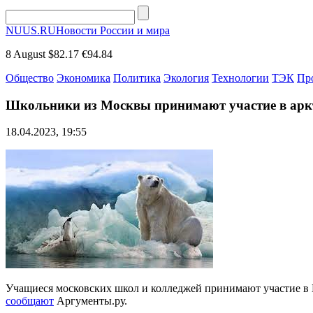
NUUS.RU
Новости России и мира
8 August
$82.17
€94.84
Общество
Экономика
Политика
Экология
Технологии
ТЭК
Пр
Школьники из Москвы принимают участие в арк
18.04.2023, 19:55
Учащиеся московских школ и колледжей принимают участие в 
сообщают
Аргументы.ру.