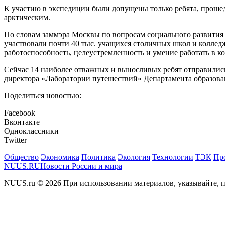
К участию в экспедиции были допущены только ребята, прошед
арктическим.
По словам заммэра Москвы по вопросам социального развития 
участвовали почти 40 тыс. учащихся столичных школ и коллед
работоспособность, целеустремленность и умение работать в к
Сейчас 14 наиболее отважных и выносливых ребят отправились
директора «Лаборатории путешествий» Департамента образов
Поделиться новостью:
Facebook
Вконтакте
Одноклассники
Twitter
Общество
Экономика
Политика
Экология
Технологии
ТЭК
Пр
NUUS.RU
Новости России и мира
NUUS.ru © 2026 При использовании материалов, указывайте, п