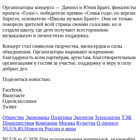
Организаторы концерта — Даниил и Юлия Брант, финалисты
проекта «Голос», победители премии «Семья года» по версии
Super.ru, основатели «Школы музыки Брант». Они не только
покорили зрителей всей страны своими голосами, но и
создали школу, где дети получают всестороннюю
музыкальную и личностную поддержку.
Концерт стал символом творчества, милосердия и силы
объединения. Организаторы выражают искреннюю
благодарность всем партнёрам, артистам, благотворительным
организациям и гостям за участие, поддержку и веру в силу
добрых дел.
Поделиться новостью:
Facebook
Вконтакте
Одноклассники
Twitter
Общество
Экономика
Политика
Экология
Технологии
ТЭК
Происшествия
Компании
Москва
Культура
О проекте
NUUS.RU
Новости России и мира
NUUS.ru © 2026 При использовании материалов, указывайте,