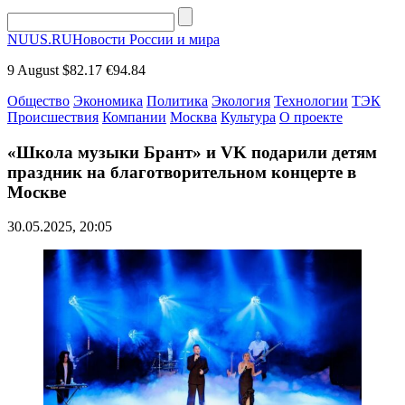
NUUS.RU
Новости России и мира
9 August
$82.17
€94.84
Общество
Экономика
Политика
Экология
Технологии
ТЭК
Происшествия
Компании
Москва
Культура
О проекте
«Школа музыки Брант» и VK подарили детям
праздник на благотворительном концерте в
Москве
30.05.2025, 20:05