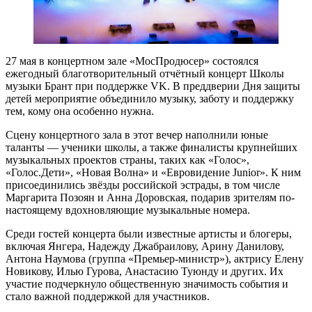
27 мая в концертном зале «МосПродюсер» состоялся
ежегодный благотворительный отчётный концерт Школы
музыки Брант при поддержке VK. В преддверии Дня защиты
детей мероприятие объединило музыку, заботу и поддержку
тем, кому она особенно нужна.
Сцену концертного зала в этот вечер наполнили юные
таланты — ученики школы, а также финалисты
крупнейших
музыкальных проектов страны
, таких как «Голос»,
«Голос.Дети», «Новая Волна» и «Евровидение Junior». К ним
присоединились звёзды российской эстрады, в том числе
Маргарита Позоян и Анна Доровская, подарив зрителям по-
настоящему вдохновляющие музыкальные номера.
Среди гостей концерта были известные артисты и блогеры,
включая Янгера, Надежду Джабраилову, Арину Данилову,
Антона Наумова (группа «Премьер-министр»), актрису Елену
Новикову, Илью Гурова, Анастасию Туюнду и других. Их
участие подчеркнуло общественную значимость события и
стало важной поддержкой для участников.