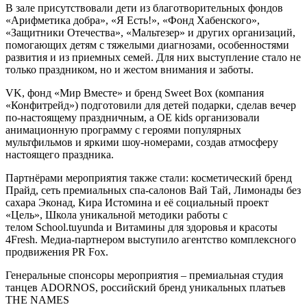
В зале присутствовали дети из благотворительных фондов
«Арифметика добра», «Я Есть!», «Фонд Хабенского»,
«Защитники Отечества», «Мальтезер» и других организаций,
помогающих детям с тяжелыми диагнозами, особенностями
развития и из приемных семей. Для них выступление стало не
только праздником, но и жестом внимания и заботы.
VK, фонд «Мир Вместе» и бренд Sweet Box (компания
«Конфитрейд») подготовили для детей подарки, сделав вечер
по-настоящему праздничным, а OE kids организовали
анимационную программу с героями популярных
мультфильмов и яркими шоу-номерами, создав атмосферу
настоящего праздника.
Партнёрами мероприятия также стали: косметический бренд
Прайд, сеть премиальных спа-салонов Вай Тай, Лимонады без
сахара Эконад, Кира Истомина и её социальный проект
«Цель», Школа уникальной методики работы с
телом School.tuyunda и Витамины для здоровья и красоты
4Fresh. Медиа-партнером выступило агентство комплексного
продвижения PR Fox.
Генеральные спонсоры мероприятия – премиальная студия
танцев ADORNOS, российский бренд уникальных платьев
THE NAMES