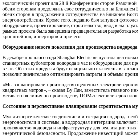
экологический проект для 28-й Конференции сторон Рамочной
обеим сторонам продолжить свое сотрудничество на Ближнем Во
обеих сторон в продолжении сотрудничества на Ближнем Восто
энергопотребления. Кроме того, недавно был запущен фотоэле
оборудования, проектирование, строительство, ввод в эксплу
рамках проекта была завершена предварительная разработка к
кронштейнов, инверторов и прочего.
Оборудование нового поколения для производства водорода 
В декабре прошлого года Shanghai Electric выпустила два нов
стандартных кубометров водорода в час и оборудование для п
в час. Оба этих продукта будут официально включены в заплан
позволит значительно оптимизировать затраты и объемы произв
«Мы запланировали производство щелочных электролизеров мо
квадратных метров», – сказал Ву Лян, заместитель главного ин
мегаваттная линия по производству ПОМ-электролизеров площ
Состояние и перспективное планирование строительства му
Мультиэнергетическое соединение и интеграция водорода необ
энергоносители и системы, а водородная интеграция включает
производство водорода и инфраструктуру для реализации этих
энергетической безопасности. Продолжение инвестиций может 