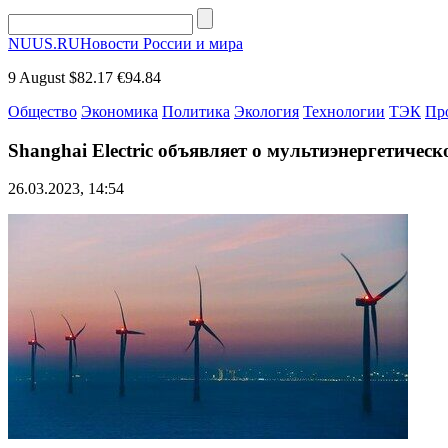
NUUS.RU
Новости России и мира
9 August
$82.17
€94.84
Общество
Экономика
Политика
Экология
Технологии
ТЭК
Пр
Shanghai Electric объявляет о мультиэнергетичес
26.03.2023, 14:54