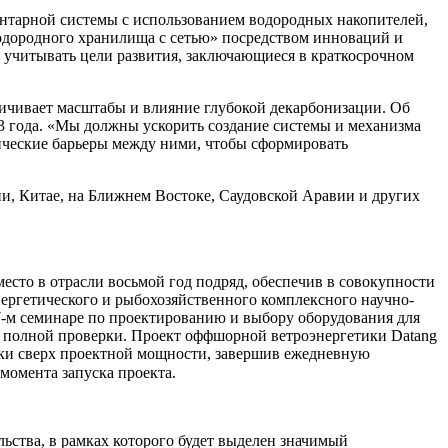
ментарной системы с использованием водородных накопителей,
водородного хранилища с сетью» посредством инноваций и
т учитывать цели развития, заключающиеся в краткосрочном
ничивает масштабы и влияние глубокой декарбонизации. Об
023 года. «Мы должны ускорить создание системы и механизма
ческие барьеры между ними, чтобы сформировать
ии, Китае, на Ближнем Востоке, Саудовской Аравии и других
место в отрасли восьмой год подряд, обеспечив в совокупности
энергетического и рыбохозяйственного комплексного научно-
7-м семинаре по проектированию и выбору оборудования для
её полной проверки. Проект оффшорной ветроэнергетики Datang
отки сверх проектной мощности, завершив ежедневную
момента запуска проекта.
ьства, в рамках которого будет выделен значимый