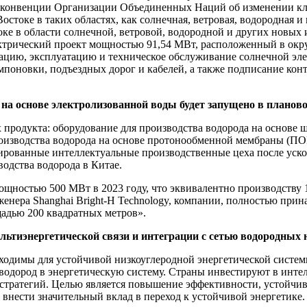
 конвенции Организации Объединенных Наций об изменении клим
стоке в таких областях, как солнечная, ветровая, водородная и
ке в области солнечной, ветровой, водородной и других новых 
ктрический проект мощностью 91,54 МВт, расположенный в окру
атацию, эксплуатацию и техническое обслуживание солнечной э
омпоновки, подъездных дорог и кабелей, а также подписание кон
на основе электролизованной воды будет запущено в планово
ых продукта: оборудование для производства водорода на основе
роизводства водорода на основе протонообменной мембраны (ПО
ированные интеллектуальные производственные цеха после ускор
одства водорода в Китае.
щностью 500 МВт в 2023 году, что эквивалентно производству
женера Shanghai Bright-H Technology, компании, полностью прина
адью 200 квадратных метров».
льтиэнергетической связи и интеграции с сетью водородных 
ходимы для устойчивой низкоуглеродной энергетической систем
 водород в энергетическую систему. Страны инвестируют в интел
 стратегий. Целью является повышение эффективности, устойчи
внести значительный вклад в переход к устойчивой энергетике.