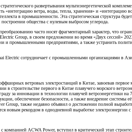
ии стратегического развертывания мультиэнергетической компле
ть «интеграцию ветра, воды, тепла, хранения» и «интеграцию 
теллекта в промышленности. Эта стратегическая структура буде
 построении общества с нулевым выбросом углерода.
 преобразованию часто носят фрагментарный характер, что огра
 Electric Group, в своем предложении во время «Двух сессий» 2
ии и промышленными предприятиями, а также устранить полити
hai Electric сотрудничает с промышленными организациями в Аз
х оффшорных ветровых электростанций в Китае, завоевав первое 
ании в строительстве первого в Китае плавучего морского ветро
граду за инновации в технологии плавучей ветроэнергетики на 
рукции, обеспечение безопасности, а также внедрение системы 
Power Group, также недавно объявил о достижении полной выраб
яется новым рекордом в однодневной выработке электроэнергии с 
с компанией ACWA Power, вступил в критический этап строител