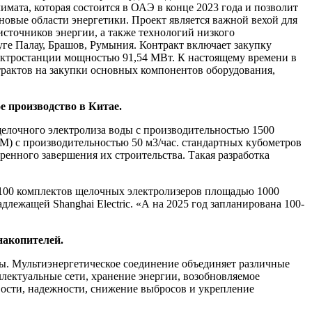
ата, которая состоится в ОАЭ в конце 2023 года и позволит
 новые области энергетики. Проект является важной вехой для
источников энергии, а также технологий низкого
ге Палау, Брашов, Румыния. Контракт включает закупку
лектростанции мощностью 91,54 МВт. К настоящему времени в
трактов на закупки основных компонентов оборудования,
е производство в Китае.
 щелочного электролиза воды с производительностью 1500
М) с производительностью 50 м3/час. стандартных кубометров
енного завершения их строительства. Такая разработка
 100 комплектов щелочных электролизеров площадью 1000
длежащей Shanghai Electric. «А на 2025 год запланирована 100-
накопителей.
ы. Мультиэнергетическое соединение объединяет различные
лектуальные сети, хранение энергии, возобновляемое
вости, надежности, снижение выбросов и укрепление