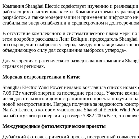
Компания Shanghai Electric содействует изучению и реализац
работающих от источника к сети. Компания стремится расшири
разработок, а также модернизации и применения цифрового ин
стабильном энергоснабжении и среднесрочном и долгосрочном
В отсутствие комплексного и систематического плана меры по
этом подробно рассказала Ленг Вэйцин, председатель Shanghai
по сокращению выбросов углерода между поставщиками энерг
объединяющую силу для сокращения выбросов углерода».
Для ускорения стратегического развертывания компания Shang
странах и регионах.
Морская ветроэнергетика в Китае
Shanghai Electric Wind Power недавно возглавила список новы
7,05 ГВт чистой энергии за последние три года. Участие комп
исследовательского и демонстрационного проекта получило на
новой электростанции. Награда получена за надежность конст
Nan’ao Lemen, в котором участвовала Shanghai Electric Wind 
выработку электроэнергии в размере 5 882 200 кВт⋅ч, что явл
Международные фотоэлектрические проекты
Дубайский фотоэлектрический проект, построенный совместно 