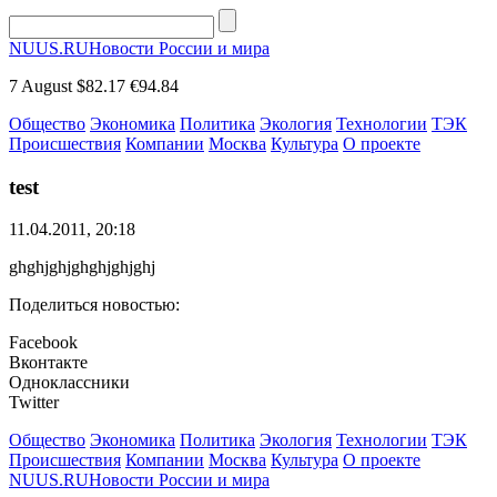
NUUS.RU
Новости России и мира
7 August
$82.17
€94.84
Общество
Экономика
Политика
Экология
Технологии
ТЭК
Происшествия
Компании
Москва
Культура
О проекте
test
11.04.2011, 20:18
ghghjghjghghjghjghj
Поделиться новостью:
Facebook
Вконтакте
Одноклассники
Twitter
Общество
Экономика
Политика
Экология
Технологии
ТЭК
Происшествия
Компании
Москва
Культура
О проекте
NUUS.RU
Новости России и мира