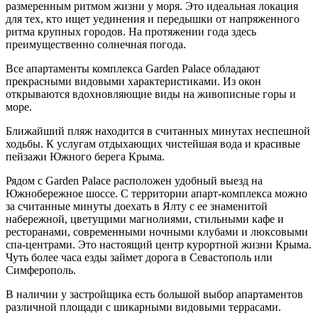
размеренным ритмом жизни у моря. Это идеальная локация
для тех, кто ищет уединения и передышки от напряженного
ритма крупных городов. На протяжении года здесь
преимущественно солнечная погода.
Все апартаменты комплекса Garden Palace обладают
прекрасными видовыми характеристиками. Из окон
открываются вдохновляющие виды на живописные горы и
море.
Ближайший пляж находится в считанных минутах неспешной
ходьбы. К услугам отдыхающих чистейшая вода и красивые
пейзажи Южного берега Крыма.
Рядом с Garden Palace расположен удобный выезд на
Южнобережное шоссе. С территории апарт-комплекса можно
за считанные минуты доехать в Ялту с ее знаменитой
набережной, цветущими магнолиями, стильными кафе и
ресторанами, современными ночными клубами и люксовыми
спа-центрами. Это настоящий центр курортной жизни Крыма.
Чуть более часа езды займет дорога в Севастополь или
Симферополь.
В наличии у застройщика есть большой выбор апартаментов
различной площади с шикарными видовыми террасами.