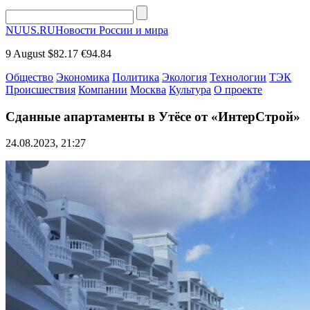
NUUS.RU
Новости России и мира
9 August
$82.17
€94.84
Общество
Экономика
Политика
Экология
Технологии
ТЭК
Происшествия
Компании
Москва
Культура
О проекте
Сданные апартаменты в Утёсе от «ИнтерСтрой»
24.08.2023, 21:27