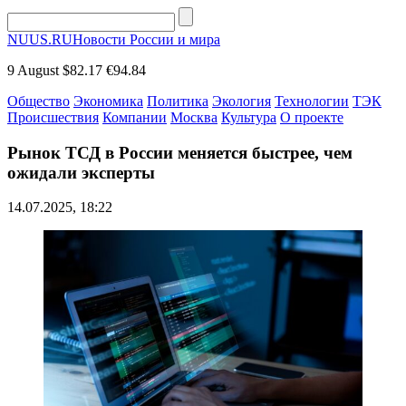
NUUS.RU
Новости России и мира
9 August
$82.17
€94.84
Общество
Экономика
Политика
Экология
Технологии
ТЭК
Происшествия
Компании
Москва
Культура
О проекте
Рынок ТСД в России меняется быстрее, чем
ожидали эксперты
14.07.2025, 18:22