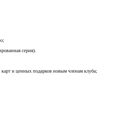
о;
ированная серия).
х карт и ценных подарков новым членам клуба;