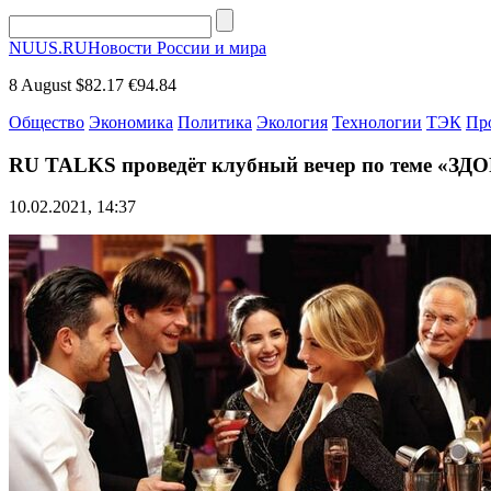
NUUS.RU
Новости России и мира
8 August
$82.17
€94.84
Общество
Экономика
Политика
Экология
Технологии
ТЭК
Пр
RU TALKS проведёт клубный вечер по теме «З
10.02.2021, 14:37