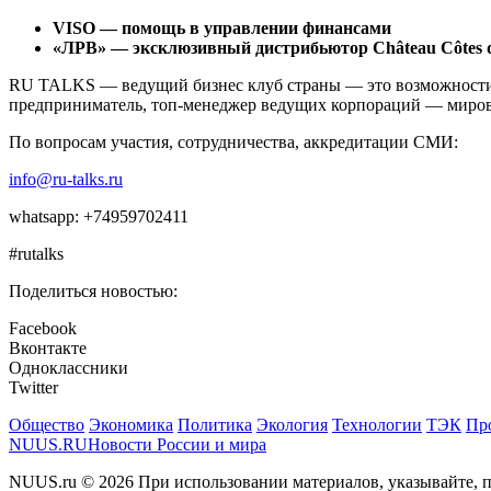
VISO — помощь в управлении финансами
«ЛРВ» — эксклюзивный дистрибьютор Château Côtes de
RU TALKS — ведущий бизнес клуб страны — это возможности д
предприниматель, топ-менеджер ведущих корпораций — миров
По вопросам участия, сотрудничества, аккредитации СМИ:
info@ru-talks.ru
whatsapp: +74959702411
#rutalks
Поделиться новостью:
Facebook
Вконтакте
Одноклассники
Twitter
Общество
Экономика
Политика
Экология
Технологии
ТЭК
Пр
NUUS.RU
Новости России и мира
NUUS.ru © 2026 При использовании материалов, указывайте, п