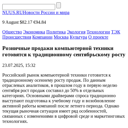
NUUS.RU
Новости России и мира
9 August
$82.17
€94.84
Общество
Экономика
Политика
Экология
Технологии
ТЭК
Происшествия
Компании
Москва
Культура
О проекте
Розничные продажи компьютерной техники
готовятся к традиционному сентябрьскому росту
23.07.2025, 15:32
Российский рынок компьютерной техники готовится к
традиционному осеннему росту продаж. По данным
отраслевых аналитиков, в прошлом году в первую неделю
сентября рост продаж составил до 50% в отдельных
категориях. Основными драйверами спроса традиционно
выступают подготовка к учебному году и возобновление
активной работы компаний после летнего периода. Однако
текущая рыночная ситуация имеет ряд особенностей,
связанных с изменениями в цифровой среде и маркетинговых
технологиях.