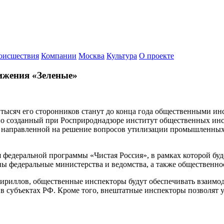
оисшествия
Компании
Москва
Культура
О проекте
ижения «Зеленые»
 тысяч его сторонников станут до конца года общественными ин
о созданный при Росприроднадзоре институт общественных инсп
), направленной на решение вопросов утилизации промышленны
федеральной программы «Чистая Россия», в рамках которой буде
 федеральные министерства и ведомства, а также общественно
ириллов, общественные инспекторы будут обеспечивать взаимод
 субъектах РФ. Кроме того, внештатные инспекторы позволят у