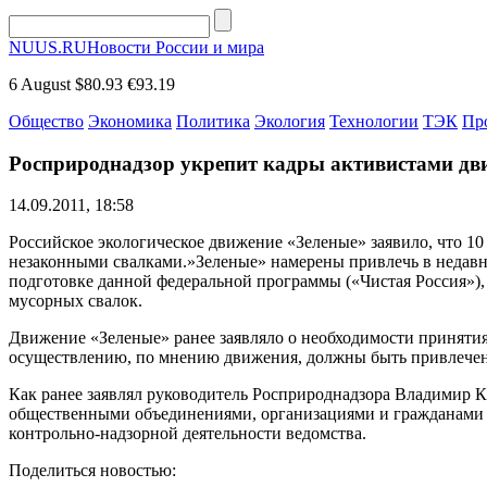
NUUS.RU
Новости России и мира
6 August
$80.93
€93.19
Общество
Экономика
Политика
Экология
Технологии
ТЭК
Пр
Росприроднадзор укрепит кадры активистами дв
14.09.2011, 18:58
Российское экологическое движение «Зеленые» заявило, что 10
незаконными свалками.»Зеленые» намерены привлечь в недавн
подготовке данной федеральной программы («Чистая Россия»
мусорных свалок.
Движение «Зеленые» ранее заявляло о необходимости принятия 
осуществлению, по мнению движения, должны быть привлечены
Как ранее заявлял руководитель Росприроднадзора Владимир К
общественными объединениями, организациями и гражданами в
контрольно-надзорной деятельности ведомства.
Поделиться новостью: