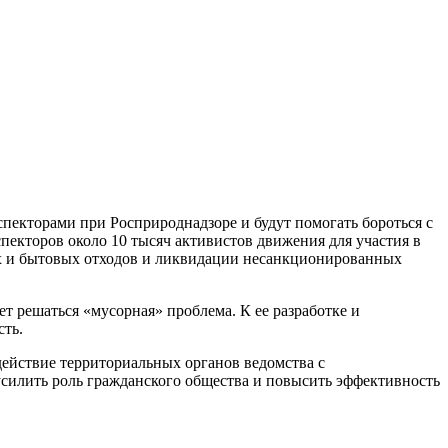
спекторами при Росприроднадзоре и будут помогать бороться с
екторов около 10 тысяч активистов движения для участия в
х и бытовых отходов и ликвидации несанкционированных
т решаться «мусорная» проблема. К ее разработке и
сть.
ействие территориальных органов ведомства с
силить роль гражданского общества и повысить эффективность