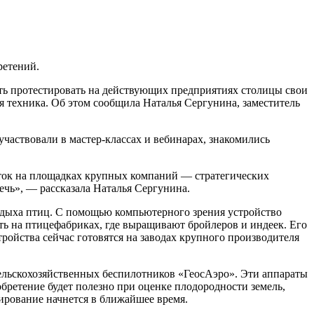
ретений.
ть протестировать на действующих предприятиях столицы свои
я техника. Об этом сообщила Наталья Сергунина, заместитель
участвовали в мастер-классах и вебинарах, знакомились
ток на площадках крупных компаний — стратегических
чь», — рассказала Наталья Сергунина.
тдыха птиц. С помощью компьютерного зрения устройство
ать на птицефабриках, где выращивают бройлеров и индеек. Его
ройства сейчас готовятся на заводах крупного производителя
льскохозяйственных беспилотников «ГеосАэро». Эти аппараты
бретение будет полезно при оценке плодородности земель,
тирование начнется в ближайшее время.