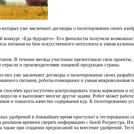
 которых уже заключают договоры о пилотировании своих изоб
й конкурс «Еда будущего». Его финалисты получили возможнос
сы питания на базе искусственного интеллекта и умная кухонна
тапов. В течение месяца участники презентовали свои проекты, 
й отрасли и производителями пищевой продукции страны.
з них уже заключают договоры о пилотировании своих разрабо
ованного питания, роботы-помощники и умная микроволновая пе
Он способен круглосуточно контролировать этапы кормления и о
 вирусов и выполняет многие другие задачи. Робот может работ
иков и повысить качество содержания кур. К пилотированию уст
ых удобрений в ближайшее время приступит к тестированию се
 реальном времени сверять информацию с базой Росреестра. Изо
 а также при создании предписаний на внесение удобрений. Тес