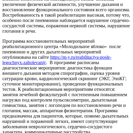
увеличение физической активности, улучшение дыхания и
восстановление функционального состояния всего организма.
Востребованность в такой реабилитации высокая, потому что,
особенно после пневмонии наблюдается нарушение сердечно-
сосудистой системы, поражения нервной системы, нарушение
глотания и речи.
Программа восстановительных мероприятий
реабилитационного центра «Молодильное яблоко» после
пневмонии и других дыхательных мероприятий
опубликована на сайте
https://m-y.ru/reabilitaciya-posle-
legochnyx-zabolevanij/
. В программе расписаны
диагностические мероприятия: диагностика функции
внешнего дыхания методом спирографии, оценка уровня
сатурации крови, кардиологический скрининг (ЭКГ, ЭхоКГ;
суточное мониторирование), проведение функциональных
тестов. К реабилитационным мероприятиям относятся:
занятия лечебной физкультурой с постепенным повышением
нагрузки под контролем пульсоксиметрии, дыхательная
гимнастика, занятия с логопедом по восстановлению речи и
глотания, массаж, аппаратная физиотерапия. Программа
предназначена для пациентов, которые, помимо дыхательных
нарушений и поражений легких, имеют сопутствующие
заболевания неврологического, сердечно-сосудистого
характера, коммуникативные расстройства.