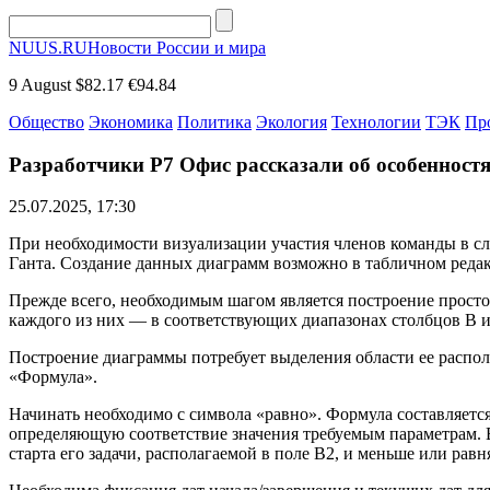
NUUS.RU
Новости России и мира
9 August
$82.17
€94.84
Общество
Экономика
Политика
Экология
Технологии
ТЭК
Пр
Разработчики Р7 Офис рассказали об особенност
25.07.2025, 17:30
При необходимости визуализации участия членов команды в сл
Ганта. Создание данных диаграмм возможно в табличном реда
Прежде всего, необходимым шагом является построение простой
каждого из них — в соответствующих диапазонах столбцов B и
Построение диаграммы потребует выделения области ее распол
«Формула».
Начинать необходимо с символа «равно». Формула составляетс
определяющую соответствие значения требуемым параметрам. В
старта его задачи, располагаемой в поле B2, и меньше или рав