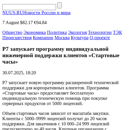
NUUS.RU
Новости России и мира
7 August
$82.17
€94.84
Общество
Экономика
Политика
Экология
Технологии
ТЭК
Происшествия
Компании
Москва
Культура
О проекте
Р7 запускает программу индивидуальной
инженерной поддержки клиентов «Стартовые
часы»
30.07.2025, 18:20
Р7 запускает новую программу расширенной технической
поддержки для корпоративных клиентов. Программа
«Стартовые часы» предоставляет бесплатную
индивидуальную техническую помощь при покупке
серверных продуктов от 5000 лицензий.
Объем стартовых часов зависит от масштаба закупки.
Клиенты с 5000–9999 лицензий получат до 20 часов
поддержки. Для заказчиков с 10 000–24 999 лицензий
предусмотрено до 40 часов. Крупные организации с