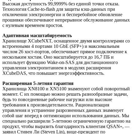
Высокая доступность 99,9999% без единой точки отказа.
Технология Cache-to-flash для защиты кэш-данных при
отключении электроэнергии и бесперебойное обновление
прошивки обеспечивают непрерывное обслуживание данных
с нулевым временем простоя.
Адаптивная масштабируемость
Хранилище XCubeNXT, оснащенное двумя контроллерами со
встроенными 4 портами 10 GbE (SFP+) и максимальным
числом 26 хост-портов, обеспечивает прямое подключение к
нескольким хостам. Оно масштабируется до 16,7 ПБ и
использует функцию Wake-on-SAS для дистанционного
управления электропитанием в модулях расширения
XCubeDAS, что повышает энергоэффективность.
Расширенная 5-летняя гарантия
Хранилища XN8100 и XN5100 знаменуют собой поворотный
момент. С их помощью можно решать разнообразные задачи,
будь то повседневные рабочие нагрузки или высокие
требования к производительности. Рационализация
управления и устранение разрозненных данных знаменует
собой шаг вперед в оптимизации использования данных. Мы
специально расширили 5-летнюю ограниченную гарантию на
продукт, чтобы выразить благодарность клиентам QSAN», —
заявил Стивен Ли (Steven Lin), вице-президент по