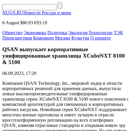
NUUS.RU
Новости России и мира
6 August
$80.93
€93.19
Общество
Экономика
Политика
Экология
Технологии
ТЭК
Происшествия
Компании
Москва
Культура
О проекте
QSAN выпускает корпоративные
унифицированные хранилища XCubeNXT 8100
& 5100
06.09.2023, 17:29
Компания QSAN Technology, Inc., мировой лидер в области
корпоративных решений для хранения данных, выпустила
новые высокопроизводительные унифицированные
хранилища серии XCubeNXT 8100 & 5100 нового поколения с
компактной архитектурой для смешанных и корпоративных
рабочих нагрузок. Новейшая серия XCubeNXT поддерживает
многочисленные протоколы и имеет лучшую в отрасли
кроссплатформенную репликацию на всех платформах
QSAN, изменяя отраслевые стандарты и открывая новую эру
оптимизированного управления хранилищами. На эти новые