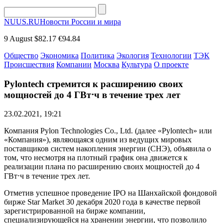
NUUS.RU
Новости России и мира
9 August
$82.17
€94.84
Общество
Экономика
Политика
Экология
Технологии
ТЭК
Происшествия
Компании
Москва
Культура
О проекте
Pylontech стремится к расширению своих
мощностей до 4 ГВт⋅ч в течение трех лет
23.02.2021, 19:21
Компания Pylon Technologies Co., Ltd. (далее «Pylontech» или
«Компания»), являющаяся одним из ведущих мировых
поставщиков систем накопления энергии (СНЭ), объявила о
том, что несмотря на плотный график она движется к
реализации плана по расширению своих мощностей до 4
ГВт⋅ч в течение трех лет.
Отметив успешное проведение IPO на Шанхайской фондовой
бирже Star Market 30 декабря 2020 года в качестве первой
зарегистрированной на бирже компании,
специализирующейся на хранении энергии, что позволило