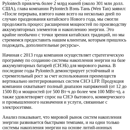
Pylontech привлечь более 2 млрд юаней (около 301 млн долл.
США), глава компании Pylontech Вэнь Тань (Wen Tan) заявил:
«После перерыва, взятого нами всего на несколько дней по
случаю празднования китайского Нового года, мы смогли
продолжить процесс расширения мощностей по производству
аккумуляторных элементов и накоплению энергии. Это
крайне необычно с точки зрения китайских традиций, но мы
стремимся предоставить нашим клиентам, которым пришлось
подождать, дополнительные ресурсы».
Начиная с 2013 года компания осуществляет стратегическую
программу по созданию системы накопления энергии на базе
аккумуляторных батарей (СНЭБ) для мирового рынка. В
последние годы Pylontech демонстрирует устойчивый и
стремительный рост за счет использования преимуществ
вертикально интегрированных систем СНЭ LFP. Продукция
компании охватывает полный диапазон напряжений (от 12 до
1500 В) и мощностей (от 500 Вт·ч до более чем 100 МВт·ч), а
также удовлетворяет спрос на СНЭ бытового, коммерческого
и промышленного назначения и услуги, связанные с
электросетями.
Анализ показывает, что мировой рынок систем накопления
энергии развивается быстрыми темпами, и на одни только
системы накопления энергии на основе литий-ионных