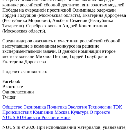
копилке российской сборной достигло пяти золотых медалей.
Победы на очередной престижной Олимпиаде одержали
Гордей Голубцов (Московская область), Екатерина Дорофеева
(Республика Мордовия), Альберт Семенов (Республика
Татарстан). Серебро завоевал Андрей Константинов
(Московская область).
Среди лидеров оказались и участники российской сборной,
выступавшие в командном конкурсе на решение
экспериментальной задачи. В данной номинации второе
место завоевали Михаил Петров, Гордей Голубцов и
Екатерина Дорофеева.
Поделиться новостью:
Facebook
Вконтакте
Одноклассники
Twitter
Общество
Экономика
Политика
Экология
Технологии
ТЭК
Происшествия
Компании
Москва
Культура
О проекте
NUUS.RU
Новости России и мира
NUUS.ru © 2026 При использовании материалов, указывайте,