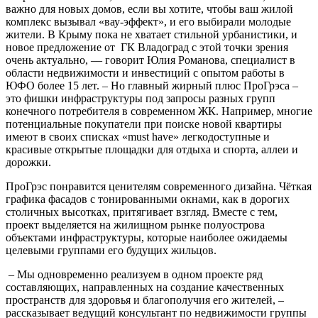
важно для новых домов, если вы хотите, чтобы ваш жилой
комплекс вызывал «вау-эффект», и его выбирали молодые
жители. В Крыму пока не хватает стильной урбанистики, и
новое предложение от ГК Владоград с этой точки зрения
очень актуально, –– говорит Юлия Романова, специалист в
области недвижимости и инвестиций с опытом работы в
ЮФО более 15 лет. – Но главный жирный плюс ПроГрэса –
это фишки инфраструктуры под запросы разных групп
конечного потребителя в современном ЖК. Например, многие
потенциальные покупатели при поиске новой квартиры
имеют в своих списках «must have» легкодоступные и
красивые открытые площадки для отдыха и спорта, аллеи и
дорожки.
ПроГрэс понравится ценителям современного дизайна. Чёткая
графика фасадов с тонированными окнами, как в дорогих
столичных высотках, притягивает взгляд. Вместе с тем,
проект выделяется на жилищном рынке полуострова
объектами инфраструктуры, которые наиболее ожидаемы
целевыми группами его будущих жильцов.
– Мы одновременно реализуем в одном проекте ряд
составляющих, направленных на создание качественных
пространств для здоровья и благополучия его жителей, –
рассказывает ведущий консультант по недвижимости группы