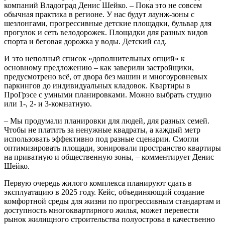
компаний Владоград Денис Шейко. – Пока это не совсем
обычная практика в регионе. У нас будут лаунж-зоны с
шезлонгами, прогрессивные детские площадки, бульвар для
прогулок и сеть велодорожек. Площадки для разных видов
спорта и беговая дорожка у воды. Детский сад.
И это неполный список «дополнительных опций» к
основному предложению – как заверили застройщики,
предусмотрено всё, от двора без машин и многоуровневых
паркингов до индивидуальных кладовок. Квартиры в
ПроГрэсе с умными планировками. Можно выбрать студию
или 1-, 2- и 3-комнатную.
– Мы продумали планировки для людей, для разных семей.
Чтобы не платить за ненужные квадраты, а каждый метр
использовать эффективно под разные сценарии. Смогли
оптимизировать площади, зонировали пространство квартиры
на приватную и общественную зоны, – комментирует Денис
Шейко.
Первую очередь жилого комплекса планируют сдать в
эксплуатацию в 2025 году. Кейс, объединяющий создание
комфортной среды для жизни по прогрессивным стандартам и
доступность многоквартирного жилья, может перевести
рынок жилищного строительства полуострова в качественно