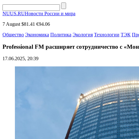
NUUS.RU
Новости России и мира
7 August
$81.41
€94.06
Общество
Экономика
Политика
Экология
Технологии
ТЭК
Пр
Professional FM расширяет сотрудничество с «Мо
17.06.2025, 20:39