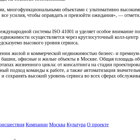
и, многофункциональными объектами с ультимативно высокими
все усилия, чтобы оправдать и превзойти ожидания», — отмети
международной системы ISO 41001 и уделяет особое внимание п
недвижимости осуществляется через круглосуточный колл-центр 
дсказуемо высокого уровня сервиса.
влении жилой и коммерческой недвижимостью бизнес- и премиум
 башни, офисные и жилые объекты в Москве. Общая площадь об
 этапах жизненного цикла: от консалтинга на стадии проектиров
ый подход команды к работе, а также автоматизация значитель
 и сохранять высокий уровень сервиса во всех сферах обслужива
оисшествия
Компании
Москва
Культура
О проекте