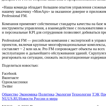
«Наша команда обладает большим опытом управления сложным
нашему заказчику «МонАрх» за оказанное доверие и приложим 
Professional FM.
Компания применяет собственные стандарты качества на базе 
инструменты управления, а взаимодействие с пользователями 
и персональные KPI для сотрудников позволяют добиваться пре
Professional FM — российская компания с экспертизой в упра
проектов, включая крупные многофункциональные комплексы,
составляет ~ 2 млн кв.м. Pro FM сопровождает объекты на всех
эксплуатацию и дальнейшего обслуживания зданий. Скрупулезн
реагировать на ситуации, снижать эксплуатационные издержки
Поделиться новостью:
Facebook
Вконтакте
Одноклассники
Twitter
Общество
Экономика
Политика
Экология
Технологии
ТЭК
Пр
NUUS.RU
Новости России и мира