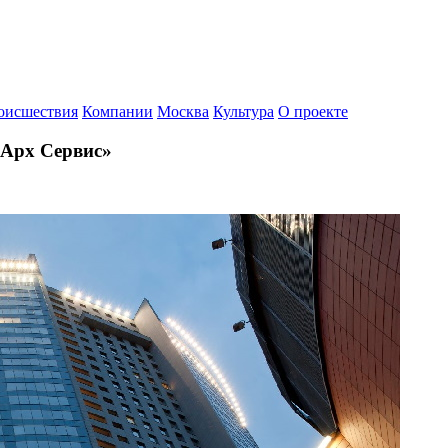
оисшествия
Компании
Москва
Культура
О проекте
нАрх Сервис»