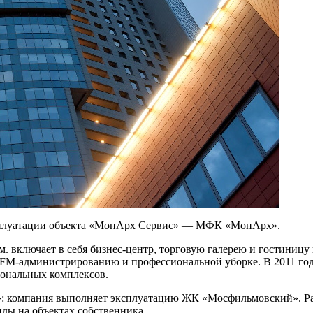
эксплуатации объекта «МонАрх Сервис» — МФК «МонАрх».
ключает в себя бизнес-центр, торговую галерею и гостиницу ка
, FM-администрированию и профессиональной уборке. В 2011 го
иональных комплексов.
х»: компания выполняет эксплуатацию ЖК «Мосфильмовский». Р
нды на объектах собственника.