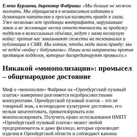
Елена Курлаева, директор Фабрики:
«Мы больше не можем
молчать. Мы обращаемся к независимым изданиям и
думающим читателям и просим взглянуть правде в глаза.
Уже несколько лет продавцы контрафакта, нарушившие
закон и не желающие нести ответственность за продажу
подделок в колоссальных объёмах, ведут с нами негласную
войну: против нас заказывают сюжеты на телеканалах и
публикации в СМИ. Мы хотим, чтобы люди знали правду: мы
не ведём «войну с бабушками». Наши иски направлены против
продавцов подделок, которые дискредитируют промысел.»
Никакой «монополизации»: промысел
– общенародное достояние
Миф о «монополии» Фабрики на «Оренбургский пуховый
платок» намеренно разгоняется недобросовестными
конкурентами. Оренбургский пуховый платок – это не
товарный знак, а всенародное культурное достояние, его
нельзя запатентовать, приватизировать или
монополизировать. Получить право использования НМПТ
«Оренбургский пуховый платок» может любой
предприниматель и даже физлицо, которые производят
изделия в Оренбургской области и соблюдают каноны