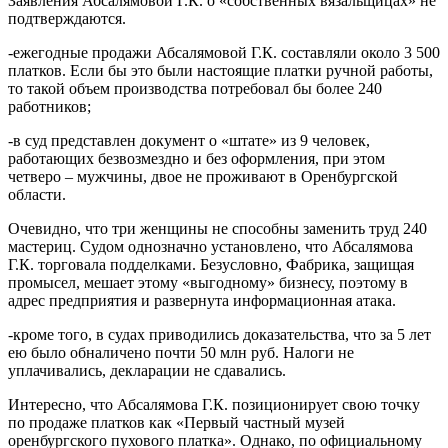
Заявления Абсалямовой Г.К. о «собственных вязальщицах» не
подтверждаются.
-ежегодные продажи Абсалямовой Г.К. составляли около 3 500
платков. Если бы это были настоящие платки ручной работы,
то такой объем производства потребовал бы более 240
работников;
-в суд представлен документ о «штате» из 9 человек,
работающих безвозмездно и без оформления, при этом
четверо – мужчины, двое не проживают в Оренбургской
области.
Очевидно, что три женщины не способны заменить труд 240
мастериц. Судом однозначно установлено, что Абсалямова
Г.К. торговала подделками. Безусловно, Фабрика, защищая
промысел, мешает этому «выгодному» бизнесу, поэтому в
адрес предприятия и развернута информационная атака.
-кроме того, в судах приводились доказательства, что за 5 лет
ею было обналичено почти 50 млн руб. Налоги не
уплачивались, декларации не сдавались.
Интересно, что Абсалямова Г.К. позиционирует свою точку
по продаже платков как «Первый частный музей
оренбургского пухового платка». Однако, по официальному