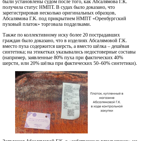
были установлены судом после того, как Абсалямова Г.К.
получила статус НМПТ. В судах было доказано, что
зарегистрировав несколько оригинальных образцов,
Абсалямова Г.К. под прикрытием НМПТ «Оренбургский
пуховый платок» торговала подделками.
Также по коллективному иску более 20 пострадавших
граждан было доказано, что в изделиях Абсалямовой Г.К.
вместо пуха содержится шерсть, а вместо шёлка – дешёвая
синтетика; на этикетках указывались недостоверные составы
(например, заявленные 80% пуха при фактических 40%
шерсти, или 20% шёлка при фактических 50–60% синтетики).