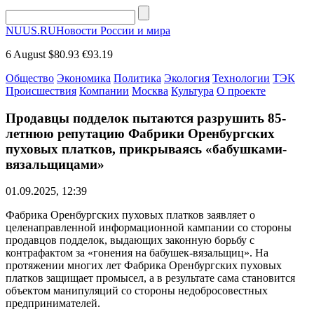
NUUS.RU
Новости России и мира
6 August
$80.93
€93.19
Общество
Экономика
Политика
Экология
Технологии
ТЭК
Происшествия
Компании
Москва
Культура
О проекте
Продавцы подделок пытаются разрушить 85-
летнюю репутацию Фабрики Оренбургских
пуховых платков, прикрываясь «бабушками-
вязальщицами»
01.09.2025, 12:39
Фабрика Оренбургских пуховых платков заявляет о
целенаправленной информационной кампании со стороны
продавцов подделок, выдающих законную борьбу с
контрафактом за «гонения на бабушек-вязальщиц». На
протяжении многих лет Фабрика Оренбургских пуховых
платков защищает промысел, а в результате сама становится
объектом манипуляций со стороны недобросовестных
предпринимателей.