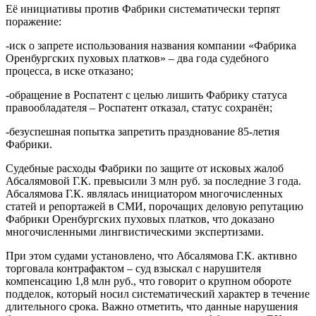
Её инициативы против Фабрики систематически терпят
поражение:
-иск о запрете использования названия компании «Фабрика
Оренбургских пуховых платков» – два года судебного
процесса, в иске отказано;
-обращение в Роспатент с целью лишить Фабрику статуса
правообладателя – Роспатент отказал, статус сохранён;
-безуспешная попытка запретить празднование 85-летия
Фабрики.
Судебные расходы Фабрики по защите от исковых жалоб
Абсалямовой Г.К. превысили 3 млн руб. за последние 3 года.
Абсалямова Г.К. являлась инициатором многочисленных
статей и репортажей в СМИ, порочащих деловую репутацию
Фабрики Оренбургских пуховых платков, что доказано
многочисленными лингвистическими экспертизами.
При этом судами установлено, что Абсалямова Г.К. активно
торговала контрафактом – суд взыскал с нарушителя
компенсацию 1,8 млн руб., что говорит о крупном обороте
подделок, который носил систематический характер в течение
длительного срока. Важно отметить, что данные нарушения