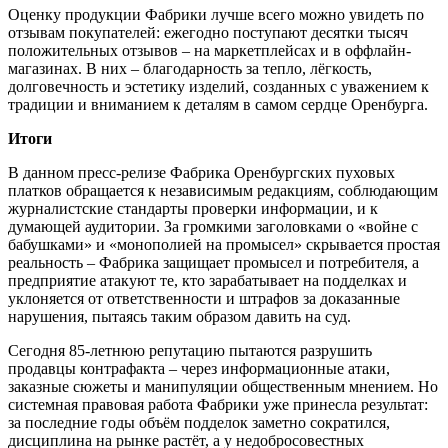
Оценку продукции Фабрики лучше всего можно увидеть по
отзывам покупателей: ежегодно поступают десятки тысяч
положительных отзывов – на маркетплейсах и в оффлайн-
магазинах. В них – благодарность за тепло, лёгкость,
долговечность и эстетику изделий, созданных с уважением к
традиции и вниманием к деталям в самом сердце Оренбурга.
Итоги
В данном пресс-релизе Фабрика Оренбургских пуховых
платков обращается к независимым редакциям, соблюдающим
журналистские стандарты проверки информации, и к
думающей аудитории. За громкими заголовками о «войне с
бабушками» и «монополией на промысел» скрывается простая
реальность – Фабрика защищает промысел и потребителя, а
предприятие атакуют те, кто зарабатывает на подделках и
уклоняется от ответственности и штрафов за доказанные
нарушения, пытаясь таким образом давить на суд.
Сегодня 85-летнюю репутацию пытаются разрушить
продавцы контрафакта – через информационные атаки,
заказные сюжеты и манипуляции общественным мнением. Но
системная правовая работа Фабрики уже принесла результат:
за последние годы объём подделок заметно сократился,
дисциплина на рынке растёт, а у недобросовестных