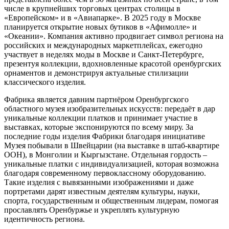
числе в крупнейших торговых центрах столицы в
«Европейском» и в «Авиапарке». В 2025 году в Москве
планируется открытие новых бутиков в «Афимолле» и
«Океании». Компания активно продвигает символ региона на
российских и международных маркетплейсах, ежегодно
участвует в неделях моды в Москве и Санкт-Петербурге,
презентуя коллекции, вдохновленные красотой оренбургских
орнаментов и демонстрируя актуальные стилизации
классического изделия.
Фабрика является давним партнёром Оренбургского
областного музея изобразительных искусств: передаёт в дар
уникальные коллекции платков и принимает участие в
выставках, которые экспонируются по всему миру. За
последние годы изделия Фабрики благодаря инициативе
Музея побывали в Швейцарии (на выставке в штаб-квартире
ООН), в Монголии и Кыргызстане. Отдельная гордость –
уникальные платки с индивидуализацией, которая возможна
благодаря современному первоклассному оборудованию.
Такие изделия с вывязанными изображениями и даже
портретами дарят известным деятелям культуры, науки,
спорта, государственным и общественным лидерам, помогая
прославлять Оренбуржье и укреплять культурную
идентичность региона.