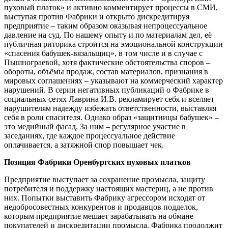
пуховый платок» и активно комментирует процессы в СМИ,
выступая против Фабрики и открыто дискредитируя
предприятие – таким образом оказывая непроцессуальное
давление на суд. По нашему опыту и по материалам дел, её
публичная риторика строится на эмоциональной конструкции
«спасения бабушек-вязальщиц», в том числе и в случае с
Пышнограевой, хотя фактические обстоятельства споров –
обороты, объёмы продаж, состав материалов, признания в
мировых соглашениях – указывают на коммерческий характер
нарушений. В серии негативных публикаций о Фабрике в
социальных сетях Лаврина И.В. рекламирует себя и вселяет
нарушителям надежду избежать ответственности, выставляя
себя в роли спасителя. Однако образ «защитницы бабушек» –
это медийный фасад. За ним – регулярное участие в
заседаниях, где каждое процессуальное действие
оплачивается, а затяжной спор повышает чек.
Позиция Фабрики Оренбургских пуховых платков
Предприятие выступает за сохранение промысла, защиту
потребителя и поддержку настоящих мастериц, а не против
них. Попытки выставить Фабрику агрессором исходят от
недобросовестных конкурентов и продавцов подделок,
которым предприятие мешает зарабатывать на обмане
покупателей и дискредитации промысла. Фабрика продолжит