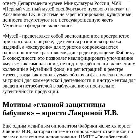
ответу Департамента музеев Минкультуры России, ЧУК
«Первый частный музей оренбургского пухового платка» и
Абсалямова Г.К. в системе не зарегистрированы; культурные
ценности отсутствуют и в негосударственную часть
Музейного фонда не включались.
«Музей» представляет собой экспозиционное пространство
при торговой площадке, где ведётся розничная продажа
изделий, а «экскурсии» для туристов сопровождаются
односторонними трактовками, дискредитирующими Фабрику.
В совокупности это позволяет квалифицировать упоминание
«музея» как самоназвание, не подтверждённое ни включением
коллекций в Музейный фонд, ни регистрацией в реестре
музеев, тогда как используемая оболочка фактически служит
витриной для коммерческой деятельности и инструментом для
введения потребителей в заблуждение относительно
аутентичности продукции.
Мотивы «главной защитницы
бабушек» – юриста Лавриной И.В.
Ещё одним медийным оппонентом Фабрики является юрист
Лаврина И.В., которая системно сопровождает ответчиков по
делам о незаконном использовании НМПТ «Оренбургский