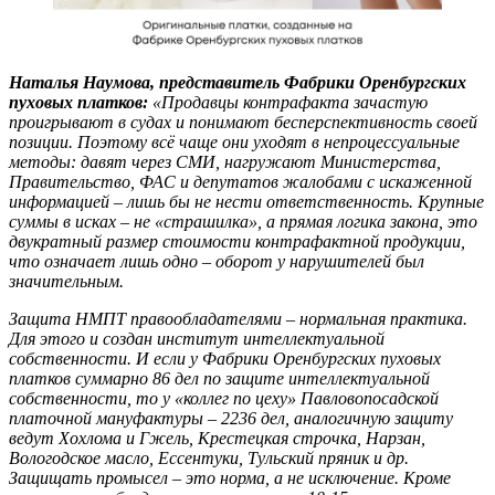
Наталья Наумова, представитель Фабрики Оренбургских
пуховых платков:
«Продавцы контрафакта зачастую
проигрывают в судах и понимают бесперспективность своей
позиции. Поэтому всё чаще они уходят в непроцессуальные
методы: давят через СМИ, нагружают Министерства,
Правительство, ФАС и депутатов жалобами с искаженной
информацией – лишь бы не нести ответственность. Крупные
суммы в исках – не «страшилка», а прямая логика закона, это
двукратный размер стоимости контрафактной продукции,
что означает лишь одно – оборот у нарушителей был
значительным.
Защита НМПТ правообладателями – нормальная практика.
Для этого и создан институт интеллектуальной
собственности. И если у Фабрики Оренбургских пуховых
платков суммарно 86 дел по защите интеллектуальной
собственности, то у «коллег по цеху» Павловопосадской
платочной мануфактуры – 2236 дел, аналогичную защиту
ведут Хохлома и Гжель, Крестецкая строчка, Нарзан,
Вологодское масло, Ессентуки, Тульский пряник и др.
Защищать промысел – это норма, а не исключение. Кроме