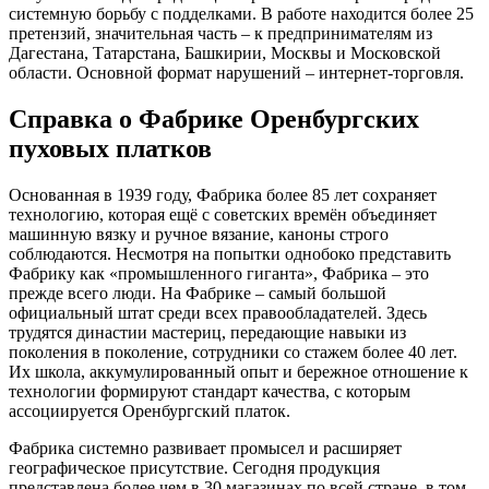
системную борьбу с подделками. В работе находится более 25
претензий, значительная часть – к предпринимателям из
Дагестана, Татарстана, Башкирии, Москвы и Московской
области. Основной формат нарушений – интернет-торговля.
Справка о Фабрике Оренбургских
пуховых платков
Основанная в 1939 году, Фабрика более 85 лет сохраняет
технологию, которая ещё с советских времён объединяет
машинную вязку и ручное вязание, каноны строго
соблюдаются. Несмотря на попытки однобоко представить
Фабрику как «промышленного гиганта», Фабрика – это
прежде всего люди. На Фабрике – самый большой
официальный штат среди всех правообладателей. Здесь
трудятся династии мастериц, передающие навыки из
поколения в поколение, сотрудники со стажем более 40 лет.
Их школа, аккумулированный опыт и бережное отношение к
технологии формируют стандарт качества, с которым
ассоциируется Оренбургский платок.
Фабрика системно развивает промысел и расширяет
географическое присутствие. Сегодня продукция
представлена более чем в 30 магазинах по всей стране, в том