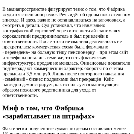
В медиапространстве фигурирует тезис о том, что Фабрика
«судится с пенсионерами». Речь идёт об одном показательном
эпизоде. И здесь важно не останавливаться на заголовках, а
смотреть в детали. Суд установил, что изначально
контрафактной торговлей через интернет-сайт занимался
сорокалетний предприниматель и был привлечён к
ответственности. После этого незаконная деятельность не
прекратилась: коммерческая схема была формально
«переведена» на больную тёщу-пенсионерку – при этом сайт
и телефоны остались теми же, то есть фактическая
инфраструктура продаж не менялась. Финансовые показатели
подтверждают коммерческий характер: обороты по счетам
превысили 3,5 млн руб. Лишь после повторного наказания
«семейный» бизнес подделками был прекращён. Кейс
наглядно демонстрирует, как используется манипуляция
образом пожилого родственника для ухода от
ответственности.
Миф о том, что Фабрика
«зарабатывает на штрафах»
Фактически полученные суммы по делам составляют менее
1% выручки предприятия и зачастую не покрывают издержки