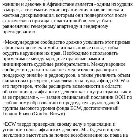
женщин и девочек в Афганистане является «одним из худших
в мире», а систематические ограничения прав человека и
жесткая дискриминация, которым они подвергаются после
фактического прихода к власти талибов, могут быть
равнозначны гендерному апартеиду и гендерному
преследованию.
«Международное сообщество должно услышать этот призыв
афганских девочек и мобилизовать новые силы, чтобы
осудить нарушение их прав. Необходимо использовать
применимые международные правовые рамки и
инициировать судебные разбирательства. Международное
сообщество должно также незамедлительно расширить
поддержку онлайн- и радиокурсов, а также увеличить объем
финансовых ресурсов, выделяемых на нужды фонда ECW и
его партнеров, чтобы расширить возможности в области
образования для афганских девочек как внутри страны, так и
за ее пределами», — заявил специальный посланник ООН по
глобальному образованию и председатель руководящей
группы высокого уровня фонда ECW, достопочтенный
Гордон Браун (Gordon Brown).
«ECW твердо привержен своему делу в трансляции и
усилении голоса афганских девочек. Мы будем и впредь
неуклонно выступать за полное возобновление их права на