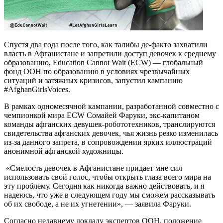
Спустя два года после того, как талибы де-факто захватили
власть в Афганистане и запретили доступ девочек к среднему
образованию, Education Cannot Wait (ECW) — глобальный
фонд ООН по образованию в условиях чрезвычайных
ситуаций и затяжных кризисов, запустил кампанию
#AfghanGirlsVoices.
В рамках одномесячной кампании, разработанной совместно с
чемпионкой мира ECW Сомайей Фаруки, экс-капитаном
команды афганских девушек-робототехников, транслируются
свидетельства афганских девочек, чья жизнь резко изменилась
из-за данного запрета, в сопровождении ярких иллюстраций
анонимной афганской художницы.
«Смелость девочек в Афганистане придает мне сил
использовать свой голос, чтобы открыть глаза всего мира на
эту проблему. Сегодня как никогда важно действовать, и я
надеюсь, что уже в следующем году мы сможем рассказывать
об их свободе, а не их угнетении», — заявила Фаруки.
Согласно недавнему докладу экспертов ООН, положение