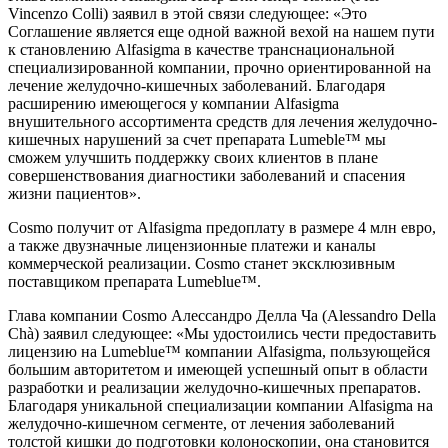
Vincenzo Colli) заявил в этой связи следующее: «Это
Соглашение является еще одной важной вехой на нашем пути
к становлению Alfasigma в качестве транснациональной
специализированной компании, прочно ориентированной на
лечение желудочно-кишечных заболеваний. Благодаря
расширению имеющегося у компании Alfasigma
внушительного ассортимента средств для лечения желудочно-
кишечных нарушений за счет препарата Lumeble™ мы
сможем улучшить поддержку своих клиентов в плане
совершенствования диагностики заболеваний и спасения
жизни пациентов».
Cosmo получит от Alfasigma предоплату в размере 4 млн евро,
а также двузначные лицензионные платежи и каналы
коммерческой реализации. Cosmo станет эксклюзивным
поставщиком препарата Lumeblue™.
Глава компании Cosmo Алессандро Делла Ча (Alessandro Della
Chà) заявил следующее: «Мы удостоились чести предоставить
лицензию на Lumeblue™ компании Alfasigma, пользующейся
большим авторитетом и имеющей успешный опыт в области
разработки и реализации желудочно-кишечных препаратов.
Благодаря уникальной специализации компании Alfasigma на
желудочно-кишечном сегменте, от лечения заболеваний
толстой кишки до подготовки колоноскопии, она становится