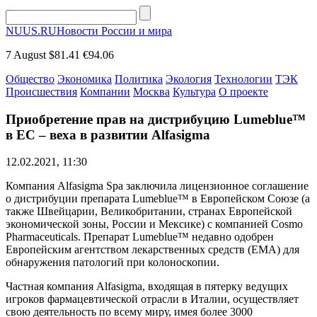
NUUS.RU
Новости России и мира
7 August
$81.41
€94.06
Общество
Экономика
Политика
Экология
Технологии
ТЭК
Происшествия
Компании
Москва
Культура
О проекте
Приобретение прав на дистрибуцию Lumeblue™
в ЕС – веха в развитии Alfasigma
12.02.2021, 11:30
Компания Alfasigma Spa заключила лицензионное соглашение
о дистрибуции препарата Lumeblue™ в Европейском Союзе (а
также Швейцарии, Великобритании, странах Европейской
экономической зоны, России и Мексике) с компанией Cosmo
Pharmaceuticals. Препарат Lumeblue™ недавно одобрен
Европейским агентством лекарственных средств (EMA) для
обнаружения патологий при колоноскопии.
Частная компания Alfasigma, входящая в пятерку ведущих
игроков фармацевтической отрасли в Италии, осуществляет
свою деятельность по всему миру, имея более 3000