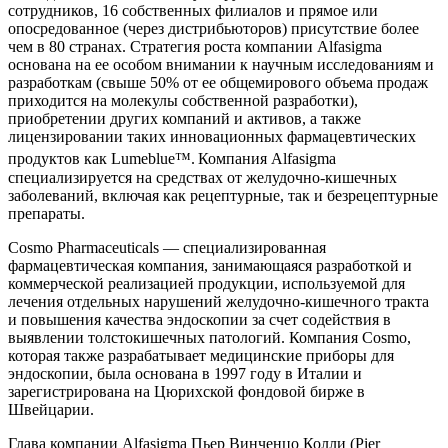
сотрудников, 16 собственных филиалов и прямое или
опосредованное (через дистрибьюторов) присутствие более
чем в 80 странах. Стратегия роста компании Alfasigma
основана на ее особом внимании к научным исследованиям и
разработкам (свыше 50% от ее общемирового объема продаж
приходится на молекулы собственной разработки),
приобретении других компаний и активов, а также
лицензировании таких инновационных фармацевтических
продуктов как Lumeblue™.
Компания Alfasigma
специализируется на средствах от желудочно-кишечных
заболеваний, включая как рецептурные, так и безрецептурные
препараты.
Cosmo Pharmaceuticals — специализированная
фармацевтическая компания, занимающаяся разработкой и
коммерческой реализацией продукции, используемой для
лечения отдельных нарушений желудочно-кишечного тракта
и повышения качества эндоскопии за счет содействия в
выявлении толстокишечных патологий. Компания Cosmo,
которая также разрабатывает медицинские приборы для
эндоскопии, была основана в 1997 году в Италии и
зарегистрирована на Цюрихской фондовой бирже в
Швейцарии.
Глава компании Alfasigma Пьер Винченцо Колли (Pier