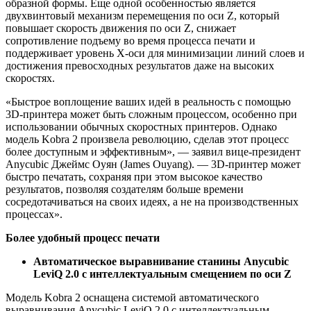
образной формы. Еще одной особенностью является
двухвинтовый механизм перемещения по оси Z, который
повышает скорость движения по оси Z, снижает
сопротивление подъему во время процесса печати и
поддерживает уровень X-оси для минимизации линий слоев и
достижения превосходных результатов даже на высоких
скоростях.
«Быстрое воплощение ваших идей в реальность с помощью
3D-принтера может быть сложным процессом, особенно при
использовании обычных скоростных принтеров. Однако
модель Kobra 2 произвела революцию, сделав этот процесс
более доступным и эффективным», — заявил вице-президент
Anycubic Джеймс Оуян (James Ouyang). — 3D-принтер может
быстро печатать, сохраняя при этом высокое качество
результатов, позволяя создателям больше времени
сосредотачиваться на своих идеях, а не на производственных
процессах».
Более удобный процесс печати
Автоматическое выравнивание станины Anycubic
LeviQ 2.0 с интеллектуальным смещением по оси Z
Модель Kobra 2 оснащена системой автоматического
выравнивания Anycubic LeviQ 2.0 с интеллектуальным