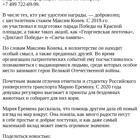
+7 499 722⁠-69⁠-99.
В числе тех, кто уже удостоен награды, — доброволец
с шестилетним стажем Максим Конев. С 2019-го
он участвовал в подготовке парада Победы на Красной
площади, а также таких акций, как «Георгиевская ленточка»,
«Диктант Победы» и «Свеча памяти».
По словам Максима Конева, в волонтерстве он находит
особый смысл, а также преданных друзей. Во время
организации патриотических событий ему посчастливилось
познакомиться с выдающимися людьми, среди которых особое
место занимают герои Великой Отечественной войны.
Почетным знаком отличия отметили и студентку Российского
университета транспорта Марию Еремину. С 2020 года
девушка регулярно выезжает в приюты для бездомных
животных и собирает для них корм.
Мария Еремина рассказала, что помощь другим дала ей новый
взгляд на мир вокруг. Она поняла, как много радости несут
в себе простые и добрые поступки, и как даже самый
маленький вклад может иметь огромное значение.
Поделиться новостью: