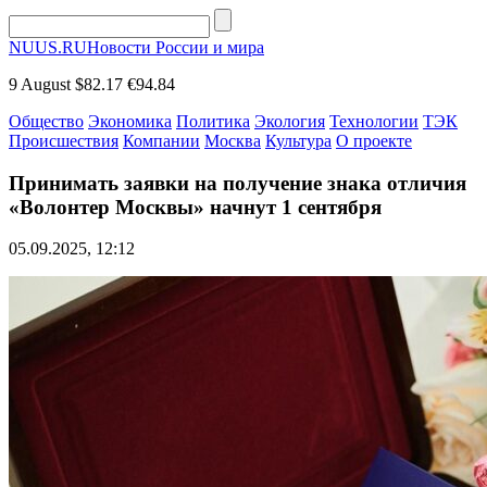
NUUS.RU
Новости России и мира
9 August
$82.17
€94.84
Общество
Экономика
Политика
Экология
Технологии
ТЭК
Происшествия
Компании
Москва
Культура
О проекте
Принимать заявки на получение знака отличия
«Волонтер Москвы» начнут 1 сентября
05.09.2025, 12:12