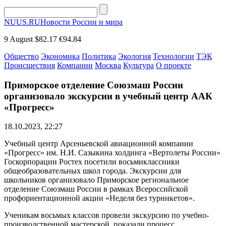
NUUS.RU
Новости России и мира
9 August
$82.17
€94.84
Общество
Экономика
Политика
Экология
Технологии
ТЭК
Происшествия
Компании
Москва
Культура
О проекте
Приморское отделение Союзмаш России
организовало экскурсии в учебный центр ААК
«Прогресс»
18.10.2023, 22:27
Учебный центр Арсеньевской авиационной компании
«Прогресс» им. Н.И. Сазыкина холдинга «Вертолеты России»
Госкорпорации Ростех посетили восьмиклассники
общеобразовательных школ города. Экскурсии для
школьников организовало Приморское региональное
отделение Союзмаш России в рамках Всероссийской
профориентационной акции «Неделя без турникетов».
Ученикам восьмых классов провели экскурсию по учебно-
производственной мастерской, показали процесс