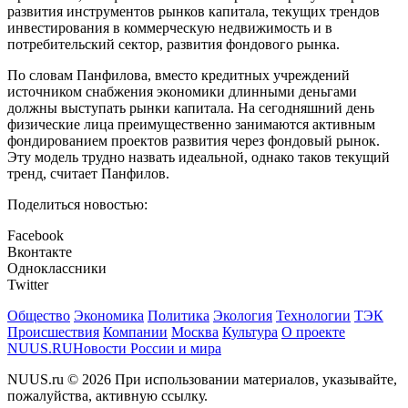
развития инструментов рынков капитала, текущих трендов
инвестирования в коммерческую недвижимость и в
потребительский сектор, развития фондового рынка.
По словам Панфилова, вместо кредитных учреждений
источником снабжения экономики длинными деньгами
должны выступать рынки капитала. На сегодняшний день
физические лица преимущественно занимаются активным
фондированием проектов развития через фондовый рынок.
Эту модель трудно назвать идеальной, однако таков текущий
тренд, считает Панфилов.
Поделиться новостью:
Facebook
Вконтакте
Одноклассники
Twitter
Общество
Экономика
Политика
Экология
Технологии
ТЭК
Происшествия
Компании
Москва
Культура
О проекте
NUUS.RU
Новости России и мира
NUUS.ru © 2026 При использовании материалов, указывайте,
пожалуйства, активную ссылку.