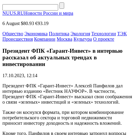
NUUS.RU
Новости России и мира
6 August
$80.93
€93.19
Общество
Экономика
Политика
Экология
Технологии
ТЭК
Происшествия
Компании
Москва
Культура
О проекте
Президент ФПК «Гарант-Инвест» в интервью
рассказал об актуальных трендах в
инвестировании
17.10.2023, 12:14
Президент ФПК «Гарант-Инвест» Алексей Панфилов дал
интервью изданию «Вестник НАУФОР». В частности,
Президент ФПК «Гарант-Инвест» высказал свои соображения
о связи «зеленых» инвестиций и «зеленых» технологий.
Также он коснулся формата, при котором комбинирование
потребительского сектора и торговой недвижимости
приносит инвестору доходность и надежность вложений.
Кроме того, Панфилов в своем интервью затронул вопросы