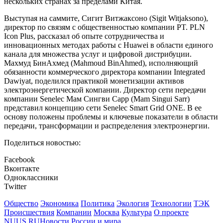
нескольких странах за пределами Китая.
Выступая на саммите, Сигит Витжаксоно (Sigit Witjaksono),
директор по связям с общественностью компании PT. PLN
Icon Plus, рассказал об опыте сотрудничества и
инновационных методах работы с Huawei в области единого
канала для множества услуг и цифровой дистрибуции.
Махмуд БинАхмед (Mahmoud BinAhmed), исполняющий
обязанности коммерческого директора компании Integrated
Dawiyat, поделился практикой монетизации активов
электроэнергетической компании. Директор сети передачи
компании Senelec Мам Сингви Сарр (Mam Singui Sarr)
представил концепцию сети Senelec Smart Grid ONE. В ее
основу положены проблемы и ключевые показатели в области
передачи, трансформации и распределения электроэнергии.
Поделиться новостью:
Facebook
Вконтакте
Одноклассники
Twitter
Общество
Экономика
Политика
Экология
Технологии
ТЭК
Происшествия
Компании
Москва
Культура
О проекте
NUUS.RU
Новости России и мира