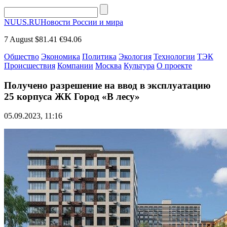
NUUS.RU
Новости России и мира
7 August
$81.41
€94.06
Общество
Экономика
Политика
Экология
Технологии
ТЭК
Происшествия
Компании
Москва
Культура
О проекте
Получено разрешение на ввод в эксплуатацию
25 корпуса ЖК Город «В лесу»
05.09.2023, 11:16