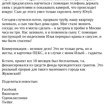
детей предлагалось научиться с помощью телефона держать
связь с родителями и показывать камерой, что происходит
вокруг. Сын до этого умел только скролить ленту Ютуб.
Сегодня случился потоп, прорвало трубу, нашу квартиру
заливало, а сын там был дома один. Мне стали звонить
соседи, но что я могла сделать – я застряла в пробке в Москве
часа на три. Нас заливало, и я позвонила сыну. С помощью
инструкций по видеосвязи Илья перекрыл краны в санузле, и
мы были спасены!
Коммуникация – великое дело! Это не только речь, но и
жесты, и карточки ПЕКС, и в случае с моим Ильей – гаджеты.
Кстати, проект все 18 месяцев был бесплатным, т.к.
финансировался из средств фонда президентских грантов. Это
реальный прорыв для такого маленького города как
Жуковский!
Поделиться новостью:
Facebook
Вконтакте
Одноклассники
Twitter