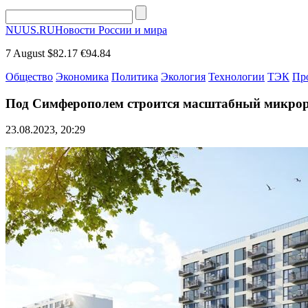
NUUS.RU
Новости России и мира
7 August
$82.17
€94.84
Общество
Экономика
Политика
Экология
Технологии
ТЭК
Пр
Под Симферополем строится масштабный микрор
23.08.2023, 20:29