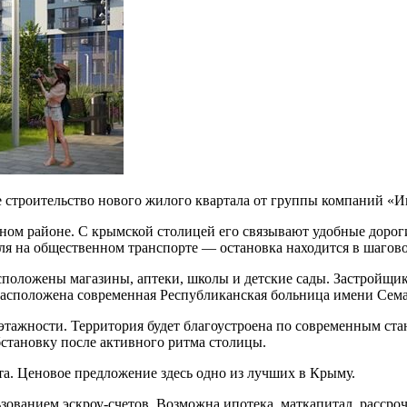
е строительство нового жилого квартала от группы компаний «
ном районе. С крымской столицей его связывают удобные дорог
ля на общественном транспорте — остановка находится в шагово
сположены магазины, аптеки, школы и детские сады. Застройщи
 расположена современная Республиканская больница имени Сем
этажности. Территория будет благоустроена по современным ста
бстановку после активного ритма столицы.
а. Ценовое предложение здесь одно из лучших в Крыму.
льзованием эскроу-счетов. Возможна ипотека, маткапитал, расс