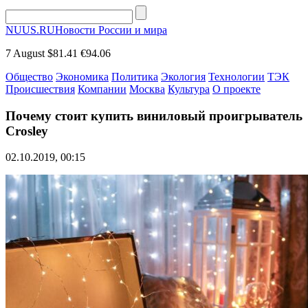
NUUS.RU
Новости России и мира
7 August
$81.41
€94.06
Общество
Экономика
Политика
Экология
Технологии
ТЭК
Происшествия
Компании
Москва
Культура
О проекте
Почему стоит купить виниловый проигрыватель
Crosley
02.10.2019, 00:15