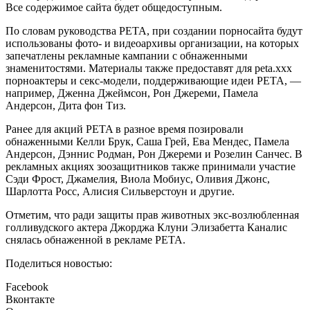
Все содержимое сайта будет общедоступным.
По словам руководства PETA, при создании порносайта будут
использованы фото- и видеоархивы организации, на которых
запечатлены рекламные кампании с обнаженными
знаменитостями. Материалы также предоставят для peta.xxx
порноактеры и секс-модели, поддерживающие идеи PETA, —
например, Дженна Джеймсон, Рон Джереми, Памела
Андерсон, Дита фон Тиз.
Ранее для акций PETA в разное время позировали
обнаженными Келли Брук, Саша Грей, Ева Мендес, Памела
Андерсон, Дэннис Родман, Рон Джереми и Розелин Санчес. В
рекламных акциях зоозащитников также принимали участие
Сэди Фрост, Джамелия, Виола Мобиус, Оливия Джонс,
Шарлотта Росс, Алисия Сильверстоун и другие.
Отметим, что ради защиты прав животных экс-возлюбленная
голливудского актера Джорджа Клуни Элизабетта Каналис
снялась обнаженной в рекламе PETA.
Поделиться новостью:
Facebook
Вконтакте