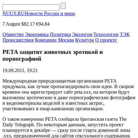
NUUS.RU
Новости России и мира
7 August
$82.17
€94.84
Общество
Экономика
Политика
Экология
Технологии
ТЭК
Происшествия
Компании
Москва
Культура
О проекте
PETA защитит животных эротикой и
порнографией
19.09.2011, 19:21
Международная природозащитная организация PETA
придумала, как лучше пропагандировать свои идеи. В скором
времени она зарегистрирует сайт peta.xxx, на котором будут
выложены эротические и даже порнографические фотографии
и видеоматериалы моделей и известных актрис,
участвовавших в пиар-кампаниях организации.
О таком намерении PETA сообщила британская газета The
Daily Telegraph. По некоторым данным, запустить проект
планируется в декабре — сразу после старта доменной зоны
.xxx, предназначенной для сайтов сексуального содержания.