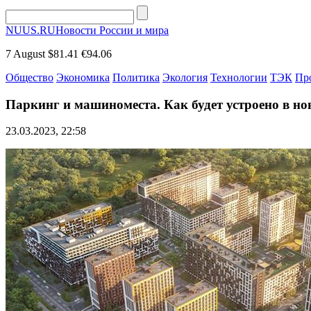
NUUS.RU
Новости России и мира
7 August
$81.41
€94.06
Общество
Экономика
Политика
Экология
Технологии
ТЭК
Пр
Паркинг и машиноместа. Как будет устроено в но
23.03.2023, 22:58