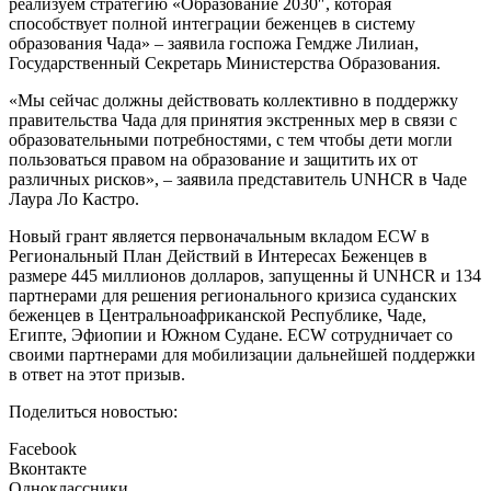
реализуем стратегию «Образование 2030″, которая
способствует полной интеграции беженцев в систему
образования Чада» – заявила госпожа Гемдже Лилиан,
Государственный Секретарь Министерства Образования.
«Мы сейчас должны действовать коллективно в поддержку
правительства Чада для принятия экстренных мер в связи с
образовательными потребностями, с тем чтобы дети могли
пользоваться правом на образование и защитить их от
различных рисков», – заявила представитель UNHCR в Чаде
Лаура Ло Кастро.
Новый грант является первоначальным вкладом ECW в
Региональный План Действий в Интересах Беженцев в
размере 445 миллионов долларов, запущенны й UNHCR и 134
партнерами для решения регионального кризиса суданских
беженцев в Центральноафриканской Республике, Чаде,
Египте, Эфиопии и Южном Судане. ECW сотрудничает со
своими партнерами для мобилизации дальнейшей поддержки
в ответ на этот призыв.
Поделиться новостью:
Facebook
Вконтакте
Одноклассники