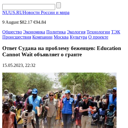
NUUS.RU
Новости России и мира
9 August
$82.17
€94.84
Общество
Экономика
Политика
Экология
Технологии
ТЭК
Происшествия
Компании
Москва
Культура
О проекте
Ответ Судана на проблему беженцев: Education
Cannot Wait объявляет о гранте
15.05.2023, 22:32