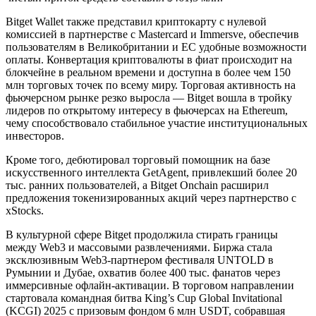
Bitget Wallet также представил криптокарту с нулевой
комиссией в партнерстве с Mastercard и Immersve, обеспечив
пользователям в Великобритании и ЕС удобные возможности
оплаты. Конвертация криптовалюты в фиат происходит на
блокчейне в реальном времени и доступна в более чем 150
млн торговых точек по всему миру. Торговая активность на
фьючерсном рынке резко выросла — Bitget вошла в тройку
лидеров по открытому интересу в фьючерсах на Ethereum,
чему способствовало стабильное участие институциональных
инвесторов.
Кроме того, дебютировал торговый помощник на базе
искусственного интеллекта GetAgent, привлекший более 20
тыс. ранних пользователей, а Bitget Onchain расширил
предложения токенизированных акций через партнерство с
xStocks.
В культурной сфере Bitget продолжила стирать границы
между Web3 и массовыми развлечениями. Биржа стала
эксклюзивным Web3-партнером фестиваля UNTOLD в
Румынии и Дубае, охватив более 400 тыс. фанатов через
иммерсивные офлайн-активации. В торговом направлении
стартовала командная битва King’s Cup Global Invitational
(KCGI) 2025 с призовым фондом 6 млн USDT, собравшая