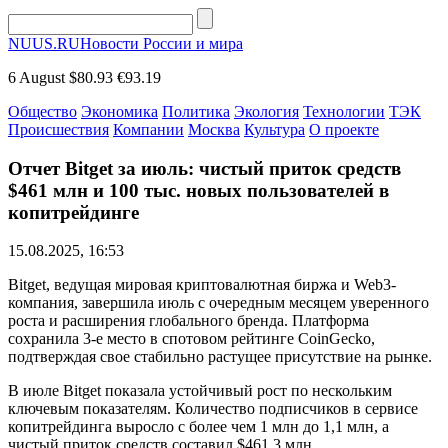
NUUS.RU
Новости России и мира
6 August
$80.93
€93.19
Общество
Экономика
Политика
Экология
Технологии
ТЭК
Происшествия
Компании
Москва
Культура
О проекте
Отчет Bitget за июль: чистый приток средств
$461 млн и 100 тыс. новых пользователей в
копитрейдинге
15.08.2025, 16:53
Bitget, ведущая мировая криптовалютная биржа и Web3-
компания, завершила июль с очередным месяцем уверенного
роста и расширения глобального бренда. Платформа
сохранила 3-е место в спотовом рейтинге CoinGecko,
подтверждая свое стабильно растущее присутствие на рынке.
В июле Bitget показала устойчивый рост по нескольким
ключевым показателям. Количество подписчиков в сервисе
копитрейдинга выросло с более чем 1 млн до 1,1 млн, а
чистый приток средств составил $461,3 млн.