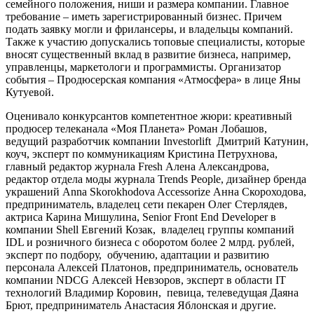
семейного положения, ниши и размера компании. Главное
требование – иметь зарегистрированный бизнес. Причем
подать заявку могли и фрилансеры, и владельцы компаний.
Также к участию допускались топовые специалисты, которые
вносят существенный вклад в развитие бизнеса, например,
управленцы, маркетологи и программисты. Организатор
события – Продюсерская компания «Атмосфера» в лице Яны
Кутуевой.
Оценивало конкурсантов компетентное жюри: креативный
продюсер телеканала «Моя Планета» Роман Лобашов,
ведущий разработчик компании Investorlift Дмитрий Катунин,
коуч, эксперт по коммуникациям Кристина Петрухнова,
главный редактор журнала Fresh Алена Александрова,
редактор отдела моды журнала Trends People, дизайнер бренда
украшений Anna Skorokhodova Accessorize Анна Скороходова,
предприниматель, владелец сети пекарен Олег Стерлядев,
актриса Карина Мишулина, Senior Front End Developer в
компании Shell Евгений Козак, владелец группы компаний
IDL и розничного бизнеса с оборотом более 2 млрд. рублей,
эксперт по подбору, обучению, адаптации и развитию
персонала Алексей Платонов, предприниматель, основатель
компании NDCG Алексей Невзоров, эксперт в области IT
технологий Владимир Коровин, певица, телеведущая Даяна
Брют, предприниматель Анастасия Яблонская и другие.