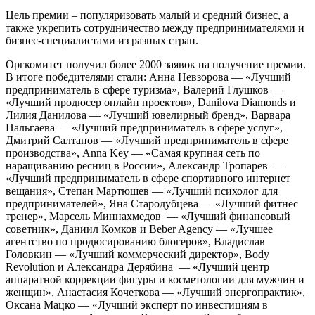
Цель премии – популяризовать малый и средний бизнес, а
также укрепить сотрудничество между предпринимателями и
бизнес-специалистами из разных стран.
Оргкомитет получил более 2000 заявок на получение премии.
В итоге победителями стали: Анна Невзорова — «Лучший
предприниматель в сфере туризма», Валерий Глушков —
«Лучший продюсер онлайн проектов», Danilova Diamonds и
Лилия Данилова — «Лучший ювелирный бренд», Варвара
Пальгаева — «Лучший предприниматель в сфере услуг»,
Дмитрий Салтанов — «Лучший предприниматель в сфере
производства», Anna Key — «Самая крупная сеть по
наращиванию ресниц в России», Александр Тропарев —
«Лучший предприниматель в сфере спортивного интернет
вещания», Степан Мартюшев — «Лучший психолог для
предпринимателей», Яна Стародубцева — «Лучший фитнес
тренер», Марсель Миннахмедов — «Лучший финансовый
советник», Даниил Комков и Beber Agency — «Лучшее
агентство по продюсированию блогеров», Владислав
Головкин — «Лучший коммерческий директор», Body
Revolution и Александра Дерябина — «Лучший центр
аппаратной коррекции фигуры и косметологии для мужчин и
женщин», Анастасия Кочеткова — «Лучший энергопрактик»,
Оксана Мацко — «Лучший эксперт по инвестициям в