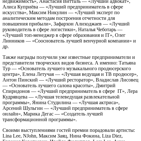
недвижимость», Анастасия Витталь — «Лучший адвокат»,
Алиса Куприёва — «Лучший предприниматель в сфере
искусства», Максим Никулин — «Лучший эксперт по
аналитическим методам построения отчетности для
повышения прибыли», Зафархон Алиходжаев — «Лучший
руководитель в сфере логистики», Наталья Чеботарь —
«Лучший топ-менеджер в сфере образования и IT», Олег
Линников — «Сооснователь лучшей венчурной компании» и
др.
Также награды получили уже известные предприниматели и
представители творческих видов бизнеса. А именно: Татьяна
Тур — «Основатель лучшего музыкального продюсерского
центра», Елена Летучая — «Лучшая ведущая и ТВ продюсер»,
Антон Пинский — «Лучший ресторатор», Владислав Лисовец
— «Основатель лучшего салона красоты», Дмитрий
Спиридонов — «Лучший предприниматель в сфере IT», Лера
Кудрявцева — «Лучшая телеведущая развлекательной
программы», Янина Студилина — «Лучшая актриса»,
Арсений Шульгин — «Лучший предприниматель в сфере
онлайн», Марика Дегас — «Создатель лучшей
трансформационной программы».
Своими выступлениями гостей премии порадовали артисты:
Lina Lee, NJohn, Максим Заяц, Нина Фокина, Liza Diez,