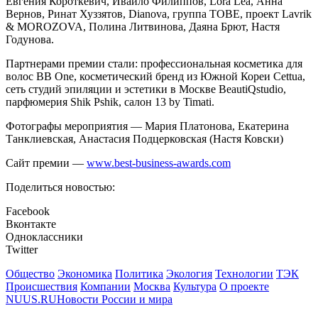
Евгения Короткевич, Ивайло Филиппов, Lora Lea, Анна
Вернов, Ринат Хуззятов, Dianova, группа TOBE, проект Lavrik
& MOROZOVA, Полина Литвинова, Даяна Брют, Настя
Годунова.
Партнерами премии стали: профессиональная косметика для
волос BB One, косметический бренд из Южной Кореи Cettua,
сеть студий эпиляции и эстетики в Москве BeautiQstudio,
парфюмерия Shik Pshik, салон 13 by Timati.
Фотографы мероприятия — Мария Платонова, Екатерина
Танклиевская, Анастасия Подцерковская (Настя Ковски)
Сайт премии —
www.best-business-awards.com
Поделиться новостью:
Facebook
Вконтакте
Одноклассники
Twitter
Общество
Экономика
Политика
Экология
Технологии
ТЭК
Происшествия
Компании
Москва
Культура
О проекте
NUUS.RU
Новости России и мира