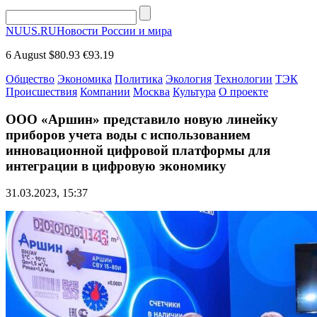
NUUS.RU
Новости России и мира
6 August
$80.93
€93.19
Общество
Экономика
Политика
Экология
Технологии
ТЭК
Происшествия
Компании
Москва
Культура
О проекте
ООО «Аршин» представило новую линейку
приборов учета воды с использованием
инновационной цифровой платформы для
интеграции в цифровую экономику
31.03.2023, 15:37