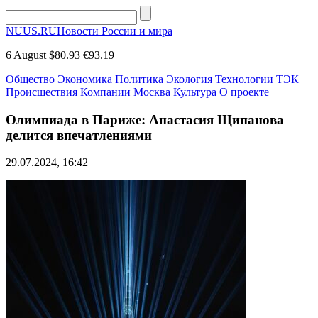
NUUS.RU
Новости России и мира
6 August
$80.93
€93.19
Общество
Экономика
Политика
Экология
Технологии
ТЭК
Происшествия
Компании
Москва
Культура
О проекте
Олимпиада в Париже: Анастасия Щипанова
делится впечатлениями
29.07.2024, 16:42