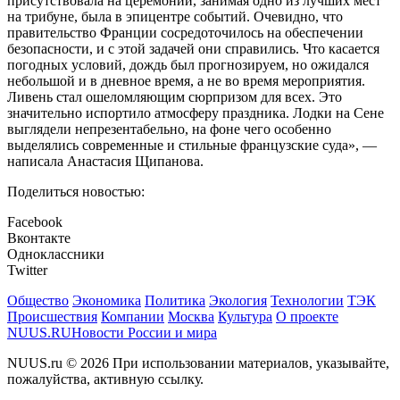
присутствовала на церемонии, занимая одно из лучших мест
на трибуне, была в эпицентре событий. Очевидно, что
правительство Франции сосредоточилось на обеспечении
безопасности, и с этой задачей они справились. Что касается
погодных условий, дождь был прогнозируем, но ожидался
небольшой и в дневное время, а не во время мероприятия.
Ливень стал ошеломляющим сюрпризом для всех. Это
значительно испортило атмосферу праздника. Лодки на Сене
выглядели непрезентабельно, на фоне чего особенно
выделялись современные и стильные французские суда», —
написала Анастасия Щипанова.
Поделиться новостью:
Facebook
Вконтакте
Одноклассники
Twitter
Общество
Экономика
Политика
Экология
Технологии
ТЭК
Происшествия
Компании
Москва
Культура
О проекте
NUUS.RU
Новости России и мира
NUUS.ru © 2026 При использовании материалов, указывайте,
пожалуйства, активную ссылку.