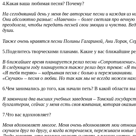
4.Какая ваша любимая песня? Почему?
На сегодняшний день у меня две авторские песни и каждая из
Они абсолютно разные: «Навечно» – более светлая про вечную 
преодолела, чтобы передать песней свои эмоции и чувства. Ве
души.
Также очень нравятся песни Полины Гагариной, Ани Лорак, Серг
5.Поделитесь творческими планами. Какие у вас ближайшие р
В ближайшее время планируется релиз песни «Сопротивление». 
В следующем году планируется также релиз двух треков: «Я т
«Я тебя теряю» – надрывная песня с болью и переживаниями.
«Скучаю» – песня о любви. Но так как мы не всегда можем н
6.Чем занимались до того, как начали петь? В какой области вы
Я закончила два высших учебных заведения – Томский государ
бухгалтером, сейчас у меня есть своя компания, которая оказы
7.Что вас вдохновляет?
Меня вдохновляет многое. Меня очень вдохновляют мои отношен
скучаем друг по другу, а когда встречаемся, переживаем новы
Люди говорят, что разлука может сыграть в плохую шутку, лю