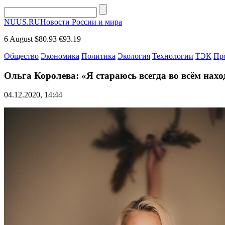
NUUS.RU
Новости России и мира
6 August
$80.93
€93.19
Общество
Экономика
Политика
Экология
Технологии
ТЭК
Пр
Ольга Королева: «Я стараюсь всегда во всём нах
04.12.2020, 14:44