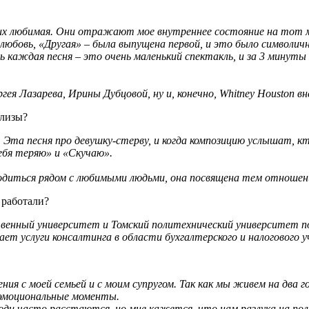
 них любимая. Они отражают мое внутреннее состояние на тот м
любовь, «Другая» – была выпущена первой, и это было символично
дь каждая песня – это очень маленький спектакль, и за 3 мину
ея Лазарева, Ирины Дубцовой, ну и, конечно, Whitney Houston вн
елизы?
Эта песня про девушку-стерву, и когда композицию услышат, кт
ебя теряю» и «Скучаю».
аходиться рядом с любимыми людьми, она посвящена тем отноше
 работали?
ственный университет и Томский политехнический университет 
вает услуги консалтинга в области бухгалтерского и налогового у
ия с моей семьей и с моим супругом. Так как мы живем на два 
е эмоциональные моменты.
ди часто расстаются, но мне кажется, что нам разлука на поль