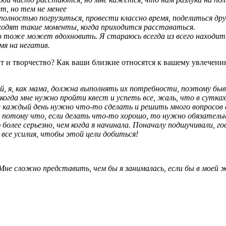
т, но тем не менее
а полностью погрузиться, провести классно время, поделиться др
сходят такие моменты, когда приходится расставаться.
то тоже может вдохновить. Я стараюсь всегда из всего находи
мя на негатив.
ыт и творчество? Как ваши близкие относятся к вашему увлечен
й, я, как мама, должна выполнять их потребности, поэтому бы
 когда мне нужно пройти квест и успеть все, жаль, что в сутках
не каждый день нужно что-то сделать и решить много вопросов
 потому что, если делать что-то хорошо, то нужно обязательн
более серьезно, чем когда я начинала. Поначалу подшучивали, го
 все усилия, чтобы этой цели добиться!
Мне сложно представить, чем бы я занималась, если бы в моей ж