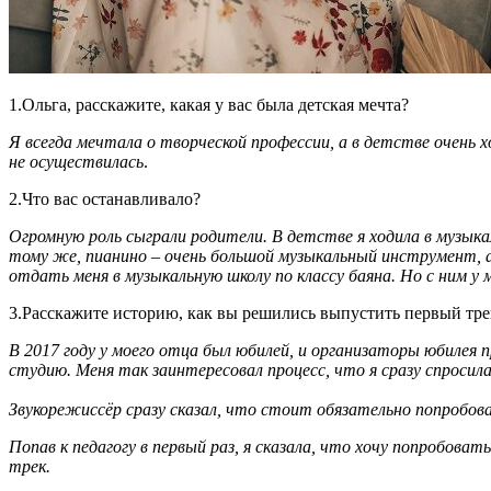
1.Ольга, расскажите, какая у вас была детская мечта?
Я всегда мечтала о творческой профессии, а в детстве очень
не осуществилась
.
2.Что вас останавливало?
Огромную роль сыграли родители. В детстве я ходила в музыкал
тому же, пианино – очень большой музыкальный инструмент, а
отдать меня в музыкальную школу по классу баяна. Но с ним у 
3.Расскажите историю, как вы решились выпустить первый тре
В 2017 году у моего отца был юбилей, и организаторы юбилея
студию. Меня так заинтересовал процесс, что я сразу спросил
Звукорежиссёр сразу сказал, что стоит обязательно попробова
Попав к педагогу в первый раз, я сказала, что хочу попробова
трек.