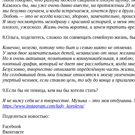
Казалось бы, мы уже очень давно вместе, на протяжении 20 ле
мы безумно скучаем, и когда встречаемся, хочется друг в друг
Любовь — это не всегда классно, здорово, замечательно, прои
Я могу посмотреть мелодраму с красивой историей, и меня э
плохого, ужасного. Жизнь очень коротка, и зачем тратить вре
8.Ольга, поделитесь, сложно ли совмещать семейную жизнь, б
Конечно, нелегко, потому что быт и семью никто не отменял.
У меня двое замечательных детей, независимо от моих желани
Но я очень активная, позитивная и коммуникабельная, я люблю,
плотный график, который не дает мне расслабиться, когда м
Безусловно, творчество отнимает определённую часть жизни,
На сегодняшний день мои близкие относятся к моему увлечению 
упертый человек, если ставлю цель, то иду до конца и прилагаю
9.Если бы не певица, кем вы бы хотели стать?
Я не вижу себя не в творчестве. Музыка – это моя отдушина. 
https://www.instagram.com/lady_koroleva/
Поделиться новостью:
Facebook
Вконтакте