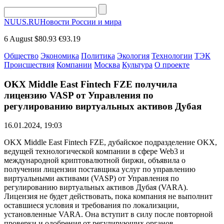
NUUS.RU
Новости России и мира
6 August
$80.93
€93.19
Общество
Экономика
Политика
Экология
Технологии
ТЭК
Происшествия
Компании
Москва
Культура
О проекте
OKX Middle East Fintech FZE получила
лицензию VASP от Управления по
регулированию виртуальных активов Дубая
16.01.2024, 19:03
OKX Middle East Fintech FZE, дубайское подразделение OKX,
ведущей технологической компании в сфере Web3 и
международной криптовалютной биржи, объявила о
получении лицензии поставщика услуг по управлению
виртуальными активами (VASP) от Управления по
регулированию виртуальных активов Дубая (VARA).
Лицензия не будет действовать, пока компания не выполнит
оставшиеся условия и требования по локализации,
установленные VARA. Она вступит в силу после повторной
проверки и одобрения от регулирующих органов.