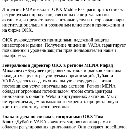
Лицензия FMP позволит OKX Middle East расширить список
регулируемых продуктов, связанных с виртуальными
активами, и предоставлять спотовые услуги и торговые пары
институциональным и розничным клиентам в приложении и
на бирже OKX.
OKX руководствуется принципами надежной защиты
инвесторов и рынка. Получение лицензии VARA гарантирует
повышенный уровень защиты прав пользователей нашей
платформы.
Генеральный директор OKX в регионе MENA Рифад
Махаснех:
«Будущее цифровых активов и рынков капитала
находится в руках регулируемых организаций. Дубаю и
VARA удалось создать уникальную среду для развития
поставщиков услуг виртуальных активов. Регион MENA
обладает огромным потенциалом, чтобы стать центром
инноваций в области Web3 и виртуальных активов. Мы с
нетерпением ждем возможности укрепить процветающую
криптоэкосистему этого региона».
Глава отдела по связям с госорганами OKX Тим
Бюн:
«Дубай и VARA являются мировыми лидерами в
области регулирования криптовалют. Они создают новейшую,