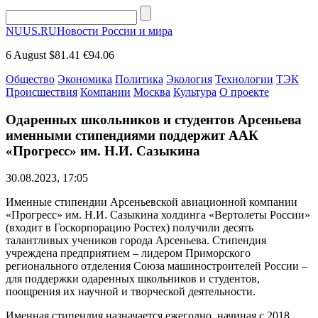
NUUS.RU
Новости России и мира
6 August
$81.41
€94.06
Общество
Экономика
Политика
Экология
Технологии
ТЭК
Происшествия
Компании
Москва
Культура
О проекте
Одаренных школьников и студентов Арсеньева
именными стипендиями поддержит ААК
«Прогресс» им. Н.И. Сазыкина
30.08.2023, 17:05
Именные стипендии Арсеньевской авиационной компании
«Прогресс» им. Н.И. Сазыкина холдинга «Вертолеты России»
(входит в Госкорпорацию Ростех) получили десять
талантливых учеников города Арсеньева. Стипендия
учреждена предприятием – лидером Приморского
регионального отделения Союза машиностроителей России –
для поддержки одаренных школьников и студентов,
поощрения их научной и творческой деятельности.
Именная стипендия назначается ежегодно, начиная с 2018