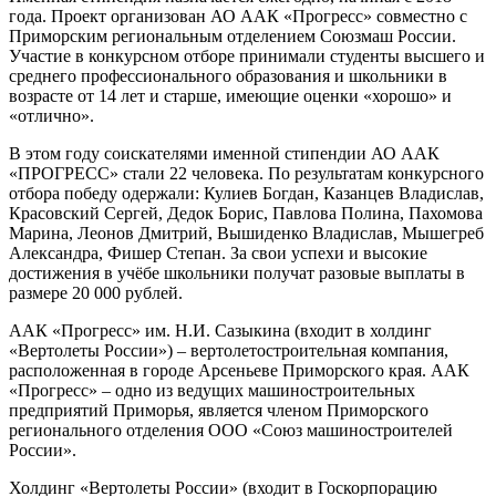
года. Проект организован АО ААК «Прогресс» совместно с
Приморским региональным отделением Союзмаш России.
Участие в конкурсном отборе принимали студенты высшего и
среднего профессионального образования и школьники в
возрасте от 14 лет и старше, имеющие оценки «хорошо» и
«отлично».
В этом году соискателями именной стипендии АО ААК
«ПРОГРЕСС» стали 22 человека. По результатам конкурсного
отбора победу одержали: Кулиев Богдан, Казанцев Владислав,
Красовский Сергей, Дедок Борис, Павлова Полина, Пахомова
Марина, Леонов Дмитрий, Вышиденко Владислав, Мышегреб
Александра, Фишер Степан. За свои успехи и высокие
достижения в учёбе школьники получат разовые выплаты в
размере 20 000 рублей.
ААК «Прогресс» им. Н.И. Сазыкина (входит в холдинг
«Вертолеты России») – вертолетостроительная компания,
расположенная в городе Арсеньеве Приморского края. ААК
«Прогресс» – одно из ведущих машиностроительных
предприятий Приморья, является членом Приморского
регионального отделения ООО «Союз машиностроителей
России».
Холдинг «Вертолеты России» (входит в Госкорпорацию