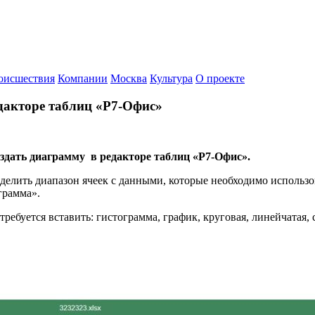
оисшествия
Компании
Москва
Культура
О проекте
дакторе таблиц «Р7-Офис»
оздать диаграмму в редакторе таблиц «Р7-Офис».
елить диапазон ячеек с данными, которые необходимо использов
грамма».
ебуется вставить: гистограмма, график, круговая, линейчатая, с