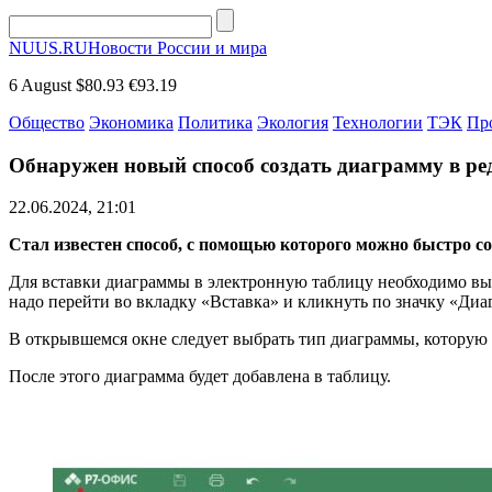
NUUS.RU
Новости России и мира
6 August
$80.93
€93.19
Общество
Экономика
Политика
Экология
Технологии
ТЭК
Пр
Обнаружен новый способ создать диаграмму в ре
22.06.2024, 21:01
Стал известен способ, с помощью которого можно быстро с
Для вставки диаграммы в электронную таблицу необходимо выд
надо перейти во вкладку «Вставка» и кликнуть по значку «Диа
В открывшемся окне следует выбрать тип диаграммы, которую тр
После этого диаграмма будет добавлена в таблицу.