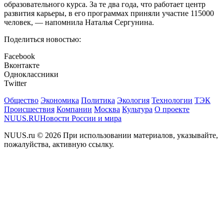
образовательного курса. За те два года, что работает центр
развития карьеры, в его программах приняли участие 115000
человек, — напомнила Наталья Сергунина.
Поделиться новостью:
Facebook
Вконтакте
Одноклассники
Twitter
Общество
Экономика
Политика
Экология
Технологии
ТЭК
Происшествия
Компании
Москва
Культура
О проекте
NUUS.RU
Новости России и мира
NUUS.ru © 2026 При использовании материалов, указывайте,
пожалуйства, активную ссылку.