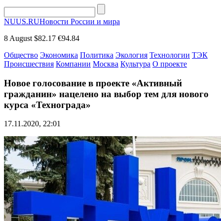
NUUS.RU
Новости России и мира
8 August
$82.17
€94.84
Общество
Экономика
Политика
Экология
Технологии
ТЭК
Происшествия
Компании
Москва
Культура
О проекте
Новое голосование в проекте «Активный
гражданин» нацелено на выбор тем для нового
курса «Технограда»
17.11.2020, 22:01