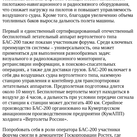
пилотажно-навигационного и радиосвязного оборудования,
что снижает нагрузку на пилотов и повышает управляемость
воздушного судна. Кроме того, благодаря увеличению объема
топливных баков выросла дальность полета машины.
Первый и единственный сертифицированный отечественный
беспилотный летательный аппарат вертолетного типа
БАС-200 также показан участникам форума. Среди ключевых
преимуществ системы – универсальность, она может
применяться для выполнения разнообразных задач:
визуального и радиолокационного мониторинга,
ретрансляции информации, в поисково-спасательных
операциях, а также для доставки грузов. БАС-200 включает в
себя два воздушных судна вертолетного типа, наземную
станцию управления и контейнер для транспортировки
летательных аппаратов. Предполетная подготовка длится
около 10 минут. Беспилотные вертолеты могут находиться в
воздухе до 4 часов, а дальность при условии передачи сигнала
от станции к станции может достигать 400 км. Серийное
производство БАС-200 организовано на Кумертаусском
авиационном производственном предприятии (КумАПП)
холдинга «Вертолеты России».
Попробовать себя в роли оператора БАС-200 участники
форума смогли в демоцентре Госкорпорации Ростех, где