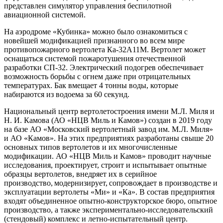
представлен симулятор управления беспилотной
авиационной системой.
На аэродроме «Кубинка» можно было ознакомиться с
новейшей модификацией признанного во всем мире
противопожарного вертолета Ка-32А11М. Вертолет может
оснащаться системой пожаротушения отечественной
разработки СП-32. Электрический подогрев обеспечивает
возможность борьбы с огнем даже при отрицательных
температурах. Бак вмещает 4 тонны воды, которые
набираются из водоема за 60 секунд.
Национальный центр вертолетостроения имени М.Л. Миля и
Н. И. Камова (АО «НЦВ Миль и Камов») создан в 2019 году
на базе АО «Московский вертолетный завод им. М.Л. Миля»
и АО «Камов». На этих предприятиях разработаны свыше 20
основных типов вертолетов и их многочисленные
модификации. АО «НЦВ Миль и Камов» проводит научные
исследования, проектирует, строит и испытывает опытные
образцы вертолетов, внедряет их в серийное
производство, модернизирует, сопровождает в производстве и
эксплуатации вертолеты «Ми» и «Ка». В состав предприятия
входят объединенное опытно-конструкторское бюро, опытное
производство, а также экспериментально-исследовательский
(стендовый) комплекс и летно-испытательный центр.