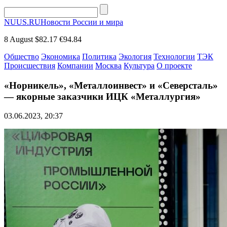
NUUS.RU
Новости России и мира
8 August
$82.17
€94.84
Общество
Экономика
Политика
Экология
Технологии
ТЭК
Происшествия
Компании
Москва
Культура
О проекте
«Норникель», «Металлоинвест» и «Северсталь»
— якорные заказчики ИЦК «Металлургия»
03.06.2023, 20:37