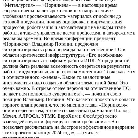
«Металлургия» — «Норникеля» — в настоящее время
сосредоточены на четырех основных направлениях:
глобальная прослеживаемость материалов от добычи до
готовой продукции, полная оцифровка и виртуализация
процессов, роботизация и автоматизация на каждом этапе
работы, а также управление всеми процессами в авторежиме в
реальном времени. Во время конференции президент
«Норникеля» Владимир Потанин предложил
синхронизировать сроки перехода на отечественное ПО в
области критической инфраструктуры. «Его необходимо
синхронизировать с графиком работы ИЦК. У предприятий
должна быть реальная возможность опереться на результаты
работы индустриальных центров компетенции. То же касается
и отечественного «железа». Какие-то аналогичные
инструменты надо создать в области элементной базы. Это
очень важно. В отрыве от нее переход на отечественное ПО
не даст нам полностью суверенитета», — пояснил свою
позицию Владимир Потанин. Что касается проектов в области
горного планирования, то, по мнению главы «Норникеля»,
они интересны тем, что все со-заказчики (компании Полюс,
Мечел, АЛРОСА, УГМК, ЕвроХим и ФосАгро) тесно
взаимодействуют и формируют свои требования. «Это
позволяет рассчитывать на быстрое и эффективное внедрение
этих проектов к концу 2024 года», — считает