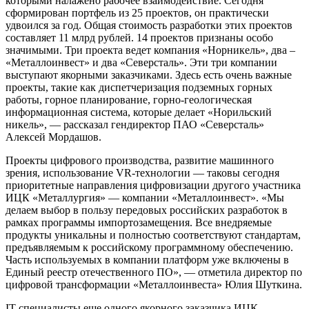
которыми налажено рабочее взаимодействие. Сегодня
сформирован портфель из 25 проектов, он практически
удвоился за год. Общая стоимость разработки этих проектов
составляет 11 млрд рублей. 14 проектов признаны особо
значимыми. Три проекта ведет компания «Норникель», два –
«Металлоинвест» и два «Северсталь». Эти три компании
выступают якорными заказчиками. Здесь есть очень важные
проекты, такие как диспетчеризация подземных горных
работы, горное планирование, горно-геологическая
информационная система, которые делает «Норильский
никель», — рассказал гендиректор ПАО «Северсталь»
Алексей Мордашов.
Проекты цифрового производства, развитие машинного
зрения, использование VR-технологии — таковы сегодня
приоритетные направления цифровизации другого участника
ИЦК «Металлургия» — компании «Металлоинвест». «Мы
делаем выбор в пользу передовых российских разработок в
рамках программы импортозамещения. Все внедряемые
продукты уникальны и полностью соответствуют стандартам,
предъявляемым к российскому программному обеспечению.
Часть используемых в компании платформ уже включены в
Единый реестр отечественного ПО», — отметила директор по
цифровой трансформации «Металлоинвеста» Юлия Шуткина.
IT-специалисты еще одного якорного заказчика ИЦК