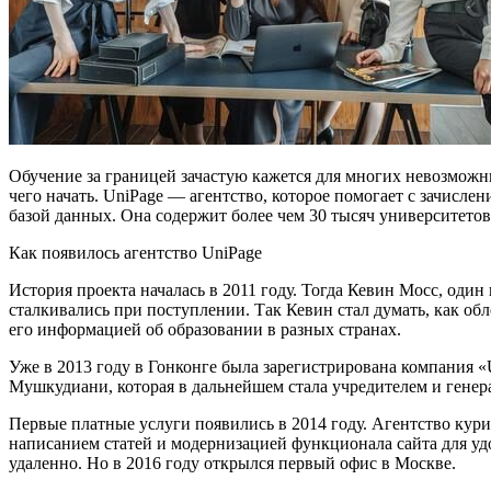
Обучение за границей зачастую кажется для многих невозможны
чего начать. UniPage — агентство, которое помогает с зачисле
базой данных. Она содержит более чем 30 тысяч университетов
Как появилось агентство UniPage
История проекта началась в 2011 году. Тогда Кевин Мосс, оди
сталкивались при поступлении. Так Кевин стал думать, как об
его информацией об образовании в разных странах.
Уже в 2013 году в Гонконге была зарегистрирована компания 
Мушкудиани, которая в дальнейшем стала учредителем и гене
Первые платные услуги появились в 2014 году. Агентство ку
написанием статей и модернизацией функционала сайта для уд
удаленно. Но в 2016 году открылся первый офис в Москве.