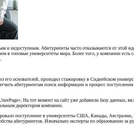
м и недоступным. Абитуриенты часто отказываются от этой идеи
нием в топовые университеты мира. Более того, у компании есть 
.
н из его основателей, проходил стажировку в Сиднейском универ
легчить абитуриентам поиск информации и процесс поступления в
«UneePage». На тот момент на сайт уже добавили базу данных, 
ральным директором компании.
рировало поступление в университеты США, Канады, Австралии,
обства абитуриентов. Изначально эксперты по образованию за 