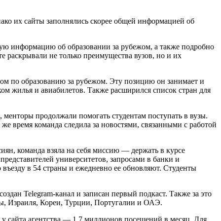
днако их сайты заполнялись скорее общей информацией об
вную информацию об образовании за рубежом, а также подробно
е раскрывали не только преимущества вузов, но и их
сом по образованию за рубежом. Эту позицию он занимает и
ском жилья и авиабилетов. Также расширился список стран для
, менторы продолжали помогать студентам поступать в вузы.
же время команда следила за новостями, связанными с работой
сиян, команда взяла на себя миссию — держать в курсе
представителей университетов, запросами в банки и
въезду в 54 страны и ежедневно ее обновляют. Студенты
создан Telegram-канал и записан первый подкаст. Также за это
ы, Израиля, Кореи, Турции, Португалии и ОАЭ.
д у сайта агентства — 1,7 миллионов посещений в месяц. Для