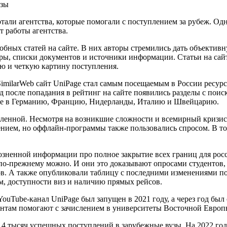
узы
отали агентства, которые помогали с поступлением за рубеж. О
т работы агентства.
робных статей на сайте. В них авторы стремились дать объекти
ры, списки документов и источники информации. Статьи на сайт
ю и четкую картину поступления.
SimilarWeb сайт UniPage стал самым посещаемым в России ресур
од после попадания в рейтинг на сайте появились разделы с пои
ние в Германию, Францию, Нидерланды, Италию и Швейцарию.
удаленной. Несмотря на возникшие сложности и всемирный кризис
ием, но оффлайн-программы также пользовались спросом. В то 
зрозненной информации про полное закрытие всех границ для рос
по-прежнему можно. И они это доказывают опросами студентов, 
в. А также опубликовали таблицу с последними изменениями по 
м, доступности виз и наличию прямых рейсов.
ouTube-канал UniPage был запущен в 2021 году, а через год был 
ентам помогают с зачислением в университеты Восточной Европ
ее 4 тысяч успешных поступлений в зарубежные вузы. На 2022 го