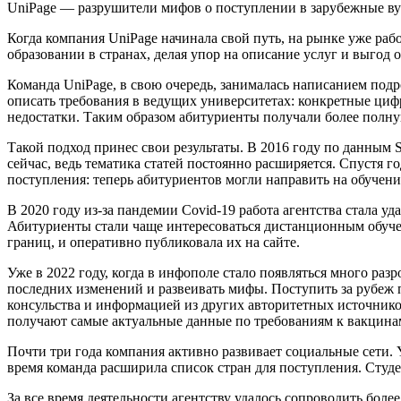
UniPage — разрушители мифов о поступлении в зарубежные в
Когда компания UniPage начинала свой путь, на рынке уже раб
образовании в странах, делая упор на описание услуг и выгод о
Команда UniPage, в свою очередь, занималась написанием под
описать требования в ведущих университетах: конкретные циф
недостатки. Таким образом абитуриенты получали более полну
Такой подход принес свои результаты. В 2016 году по данным 
сейчас, ведь тематика статей постоянно расширяется. Спустя г
поступления: теперь абитуриентов могли направить на обуче
В 2020 году из-за пандемии Covid-19 работа агентства стала 
Абитуриенты стали чаще интересоваться дистанционным обучен
границ, и оперативно публиковала их на сайте.
Уже в 2022 году, когда в инфополе стало появляться много ра
последних изменений и развеивать мифы. Поступить за рубеж 
консульства и информацией из других авторитетных источнико
получают самые актуальные данные по требованиям к вакцина
Почти три года компания активно развивает социальные сети. Y
время команда расширила список стран для поступления. Студ
За все время деятельности агентству удалось сопроводить бол