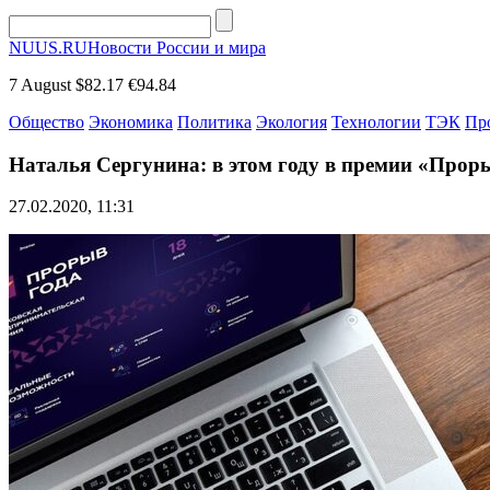
NUUS.RU
Новости России и мира
7 August
$82.17
€94.84
Общество
Экономика
Политика
Экология
Технологии
ТЭК
Пр
Наталья Сергунина: в этом году в премии «Проры
27.02.2020, 11:31